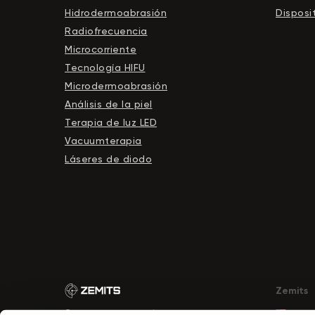
Hidrodermoabrasión
Disposit
Radiofrecuencia
Microcorriente
Tecnología HIFU
Microdermoabrasión
Análisis de la piel
Terapia de luz LED
Vacuumterapia
Láseres de diodo
Zemits
© 2025 Zemits. Todos los derechos reservados.
zem