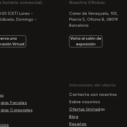
 horario comercial:
Nuestra Oficina:
:00 (CET) Lunes -
Carrer de Veneçuela, 105,
 Sábado, Domingo -
Planta 5, Oficina B, 08019
Barcelona
erva una
Visita al salón de
ación Virtual
exposición
Información del cliente
Contacta con nosotros
go
Sobre nosotros
gías Faciales
Ofertas limitad
as
gías Corporales
Blog
Reseñas
icos