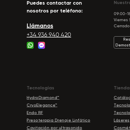
Puedes contactar con
Nuestro
nosotros por teléfono:
09:00-18
Viernes
Llámanos
Cerrado
+34 936 940 420
Res
Demostr
Tecnologías
Tienda
HydroDiamond™
Catálo
CryoElegance™
Tecnolo
Endo RF
Tecnolo
Presoterapia Drenaje Linfático
Láseres
Cavitación por ultrasonido
Cosmét