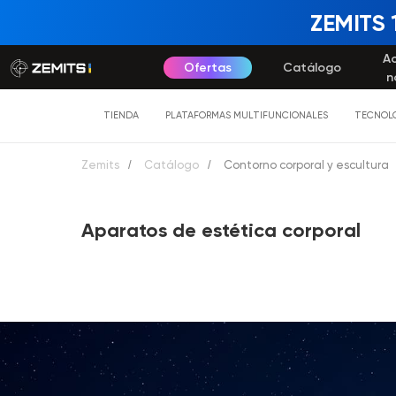
ZEMITS 
A
Ofertas
Catálogo
n
TIENDA
PLATAFORMAS MULTIFUNCIONALES
TECNOLO
Zemits
/
Catálogo
/
Contorno corporal y escultura
Aparatos de estética corporal