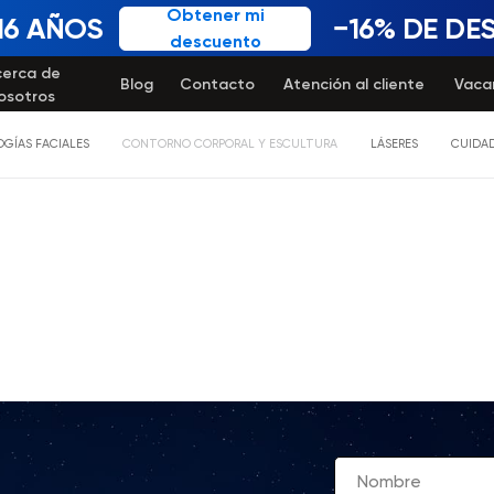
Obtener mi
16 AÑOS
−16% DE D
descuento
cerca de
Blog
Contacto
Atención al cliente
Vaca
osotros
GÍAS FACIALES
CONTORNO CORPORAL Y ESCULTURA
LÁSERES
CUIDAD