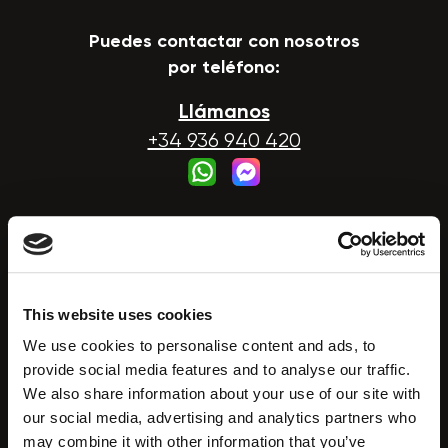
Puedes contactar con nosotros
por teléfono:
Llámanos
+34 936 940 420
Nuestro horario comercial:
09:00-18:00 (CET) Lunes - Viernes
Sábado, Domingo - Cerrado
Reserva una
This website uses cookies
Demostración Virtual
We use cookies to personalise content and ads, to
provide social media features and to analyse our traffic.
Nuestra Oficina:
We also share information about your use of our site with
our social media, advertising and analytics partners who
Carrer de Veneçuela, 105, Planta 5,
may combine it with other information that you’ve
Oficina B, 08019 Barcelona