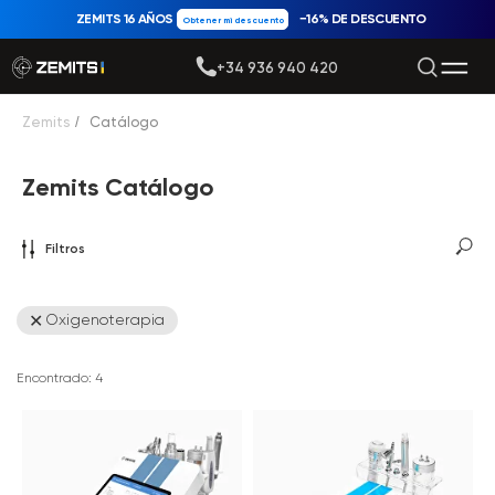
ZEMITS 16 AÑOS
−16% DE DESCUENTO
Obtener mi descuento
+34 936 940 420
Zemits
/
Catálogo
Zemits Catálogo
Filtros
Oxigenoterapia
Encontrado:
4