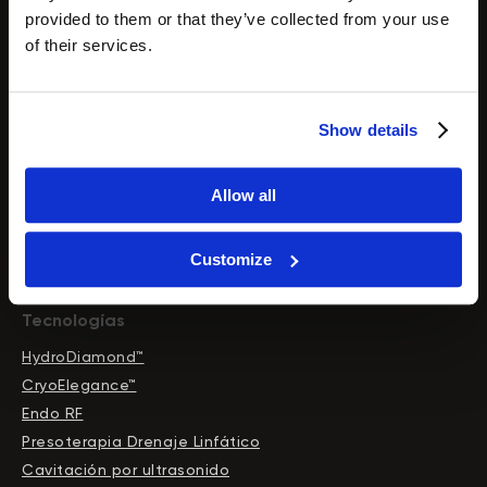
provided to them or that they’ve collected from your use
of their services.
Visita al salón de
exposición
Síguenos en las redes
Show details
sociales
Allow all
Customize
Tecnologías
HydroDiamond™
CryoElegance™
Endo RF
Presoterapia Drenaje Linfático
Cavitación por ultrasonido