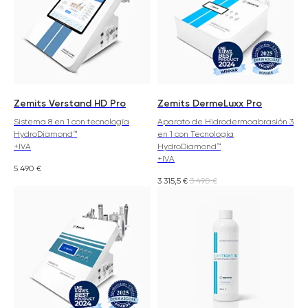
Zemits Verstand HD Pro
Zemits DermeLuxx Pro
Sistema 8 en 1 con tecnología
Aparato de Hidrodermoabrasión 3
HydroDiamond™
en 1 con Tecnología
+IVA
HydroDiamond™
+IVA
5 490
€
3 315,5
€
3 490
€