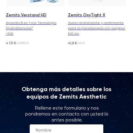
Zemits Verstand HD
Zemits OxyTight X
Aparato 8 en 1 con Tecnología
Suero revitalizante y reafirmante
HydroDiamond™
para la mesoterapia con oxígeno
+IVA
IVA inc
4 131
€
4 590
€
41,8
€
44
€
Obtenga más detalles sobre los
equipos de Zemits Aesthetic
Rellene este formulario y nos
pondremos en contacto con usted lo
antes posible.