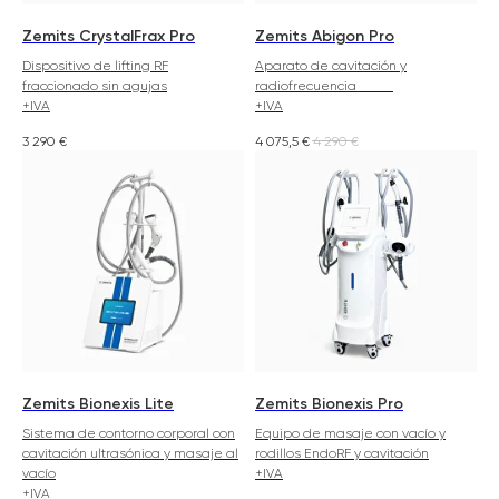
Zemits CrystalFrax Pro
Zemits Abigon Pro
Dispositivo de lifting RF
Aparato de cavitación y
fraccionado sin agujas
radiofrecuencia
+IVA
+IVA
3 290
€
4 075,5
€
4 290
€
Zemits Bionexis Lite
Zemits Bionexis Pro
Sistema de contorno corporal con
Equipo de masaje con vacío y
cavitación ultrasónica y masaje al
rodillos EndoRF y cavitación
vacío
+IVA
+IVA