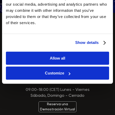
our social media, advertising and analytics partners who
may combine it with other information that you’ve
provided to them or that they’ve collected from your use
of their services.
Puedes contactar con nosotros
por teléfono:
Show details
Llámanos
Allow all
+34 936 940 420
Customize
Nuestro horario comercial:
09:00-18:00 (CET) Lunes - Viernes
Sábado, Domingo - Cerrado
Reserva una
Demostración Virtual