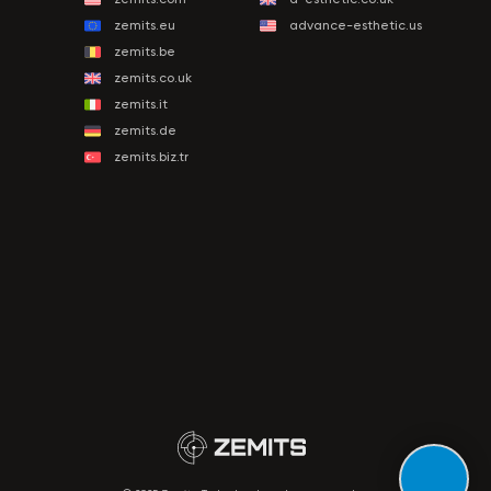
zemits.eu
advance-esthetic.us
zemits.be
zemits.co.uk
zemits.it
zemits.de
zemits.biz.tr