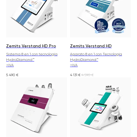
Zemits Verstand HD Pro
Zemits Verstand HD
Sistema 8 en 1 con tecnología
Aparato 8 en 1 con Tecnología
HydroDiamond™
HydroDiamond™
+IVA
+IVA
5 490
€
4 131
€
4 590
€