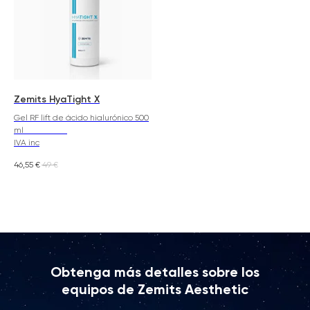
Zemits HyaTight X
Gel RF lift de ácido hialurónico 500
ml
IVA inc
46,55
€
49
€
Obtenga más detalles sobre los
equipos de Zemits Aesthetic