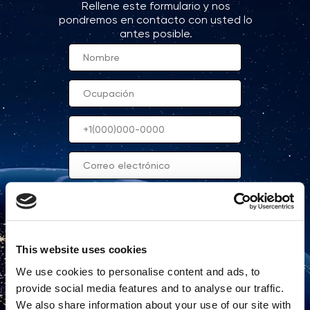
Rellene este formulario y nos
pondremos en contacto con usted lo
antes posible.
This website uses cookies
Enviar
We use cookies to personalise content and ads, to
provide social media features and to analyse our traffic.
Al completar el formulario, usted acepta
We also share information about your use of our site with
el procesamiento de datos personales