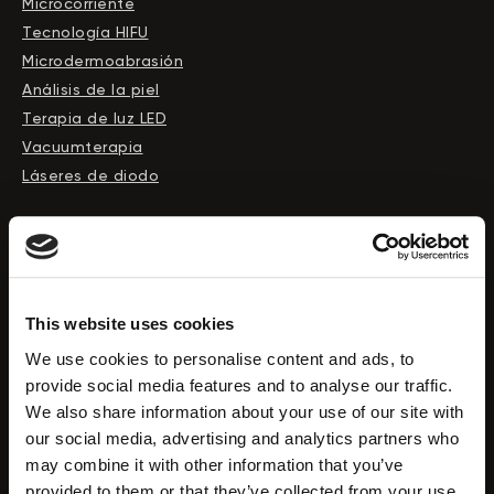
Microcorriente
Tecnología HIFU
Microdermoabrasión
Análisis de la piel
Terapia de luz LED
Vacuumterapia
Láseres de diodo
Tienda
This website uses cookies
Catálogo
We use cookies to personalise content and ads, to
provide social media features and to analyse our traffic.
Tecnologías Faciales
We also share information about your use of our site with
Tecnologías Corporales
our social media, advertising and analytics partners who
Láseres
may combine it with other information that you’ve
Cosméticos
provided to them or that they’ve collected from your use