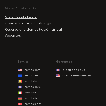
Atención al cliente
Atención al cliente
Envíe su centro al catálogo
Reserva una demostración virtual
Vacantes
Zemits
Mercados
zemits.com
a-esthetic.co.uk
zemits.eu
advance-esthetic.us
zemits.be
zemits.co.uk
zemits.it
zemits.de
zemits.biz.tr