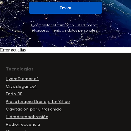
Enviar
Al completar el formulario, usted acepta
el procesamiento de datos personales
Error get alias
Tecnologías
HydroDiamond™
CryoElegance™
Endo RF
Presoterapia Drenaje Linfático
Cavitación por ultrasonido
Hidrodermoabrasión
Radiofrecuencia