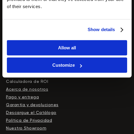
Dispositivos Portátiles
of their services.
Información del cliente
Show details
Contacta con nosotros
Sobre nosotros
Allow all
Ofertas limitad
as
Blog
Customize
Reseñas
Financiación
Calculadora de ROI
Acerca de nosotros
Pago y entrega
Garantía y devoluciones
Descargue el Сatálogo
Política de Privacidad
Nuestro Showroom