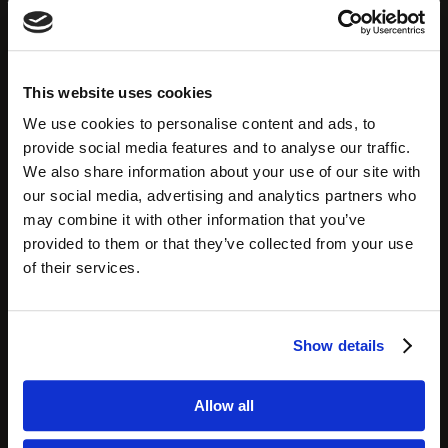
Puedes contactar con nosotros
por teléfono:
This website uses cookies
Llámanos
We use cookies to personalise content and ads, to
+34 936 940 420
provide social media features and to analyse our traffic.
We also share information about your use of our site with
our social media, advertising and analytics partners who
may combine it with other information that you’ve
Nuestro horario comercial:
provided to them or that they’ve collected from your use
09:00-18:00 (CET) Lunes - Viernes
of their services.
Sábado, Domingo - Cerrado
Reserva una
Demostración Virtual
Show details
Nuestra Oficina:
Allow all
Carrer de Veneçuela, 105, Planta 5,