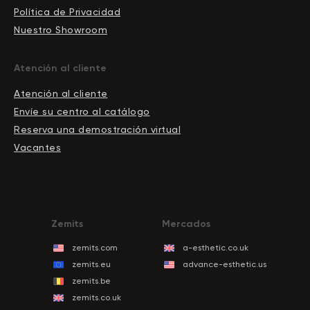
Política de Privacidad
Nuestro Showroom
Atención al cliente
Atención al cliente
Envíe su centro al catálogo
Reserva una demostración virtual
Vacantes
Zemits
Mercados
zemits.com
a-esthetic.co.uk
zemits.eu
advance-esthetic.us
zemits.be
zemits.co.uk