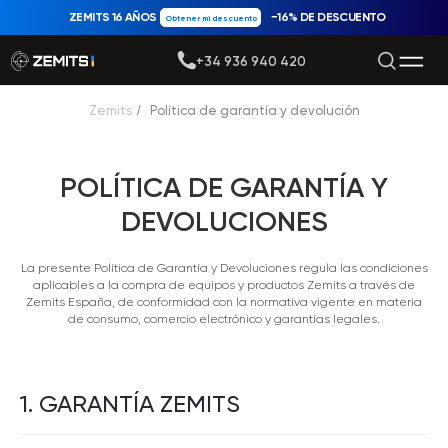
ZEMITS 16 AÑOS
−16% DE DESCUENTO
Obtener mi descuento
+34 936 940 420
Zemits
/
Política de garantía y devolución
POLÍTICA DE GARANTÍA Y
DEVOLUCIONES
La presente Política de Garantía y Devoluciones regula las condiciones
aplicables a la compra de equipos y productos Zemits a través de
Zemits España, de conformidad con la normativa vigente en materia
de consumo, comercio electrónico y garantías legales.
1. GARANTÍA ZEMITS