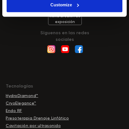
Oficina B, 08019 Barcelona
Customize
Visita al salón de
exposición
Síguenos en las redes
sociales
Tecnologías
HydroDiamond™
CryoElegance™
Endo RF
Presoterapia Drenaje Linfático
Cavitación por ultrasonido