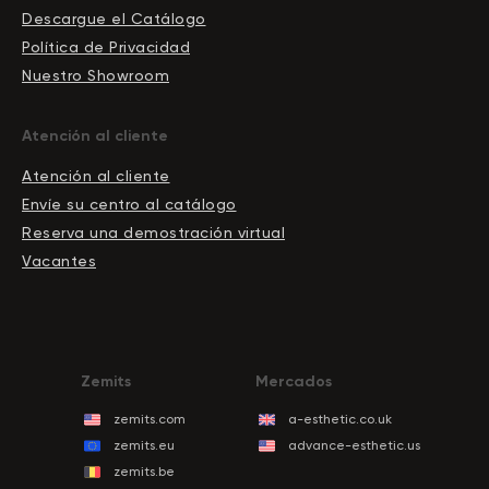
Descargue el Сatálogo
Política de Privacidad
Nuestro Showroom
Atención al cliente
Atención al cliente
Envíe su centro al catálogo
Reserva una demostración virtual
Vacantes
Zemits
Mercados
zemits.com
a-esthetic.co.uk
zemits.eu
advance-esthetic.us
zemits.be