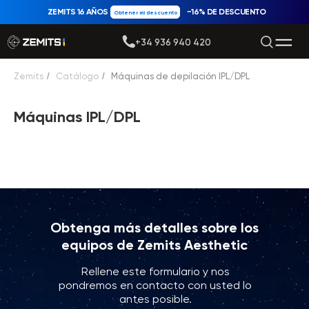
ZEMITS 16 AÑOS
−16% DE DESCUENTO
Obtener mi descuento
+34 936 940 420
Zemits
/
Catálogo
/
Máquinas de depilación IPL/DPL
Máquinas IPL/DPL
Obtenga más detalles sobre los
equipos de Zemits Aesthetic
Rellene este formulario y nos
pondremos en contacto con usted lo
antes posible.