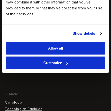
may combine it with other information that you’ve
Cavitación por ultrasonido
provided to them or that they’ve collected from your use
Hidrodermoabrasión
of their services.
Radiofrecuencia
Microcorriente
Tecnología HIFU
Show details
Microdermoabrasión
Análisis de la piel
Allow all
Terapia de luz LED
Vacuumterapia
Láseres de diodo
Customize
Tienda
Catálogo
Tecnologías Faciales