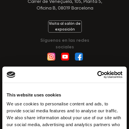
Carrer de Veneçuela, 105, Planta 5,
Oficina B, 08019 Barcelona
Visita al salón de
exposición
Síguenos en las redes
sociales
Tecnologías
This website uses cookies
HydroDiamond™
We use cookies to personalise content and ads, to
CryoElegance™
provide social media features and to analyse our traffic.
We also share information about your use of our site with
Endo RF
our social media, advertising and analytics partners who
Presoterapia Drenaje Linfático