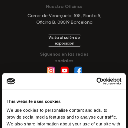
Nuestra Oficina:
Carrer de Veneçuela, 105, Planta 5,
Oficina B, 08019 Barcelona
Visita al salón de
exposición
Síguenos en las redes
sociales
This website uses cookies
Tecnologías
We use cookies to personalise content and ads, to
HydroDiamond™
provide social media features and to analyse our traffic.
We also share information about your use of our site with
CryoElegance™