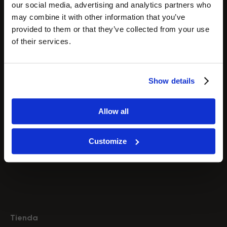
our social media, advertising and analytics partners who
Endo RF
may combine it with other information that you’ve
Presoterapia Drenaje Linfático
provided to them or that they’ve collected from your use
Cavitación por ultrasonido
of their services.
Hidrodermoabrasión
Radiofrecuencia
Microcorriente
Show details
Tecnología HIFU
Microdermoabrasión
Allow all
Análisis de la piel
Terapia de luz LED
Vacuumterapia
Customize
Láseres de diodo
Tienda