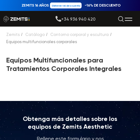
ZEMITS 16 AÑOS
−16% DE DESCUENTO
Obtener mi descuento
+34 936 940 420
Zemits
/
Catálogo
/
Contorno corporal y escultura
/
Equipos multifuncionales corporales
Equipos Multifuncionales para
Tratamientos Corporales Integrales
Obtenga más detalles sobre los
equipos de Zemits Aesthetic
Rellene este formulario y nos