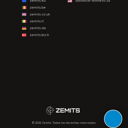
zemits.eu
advance-esthetic.us
zemits.be
zemits.co.uk
zemits.it
zemits.de
zemits.biz.tr
© 2025 Zemits. Todos los derechos reservados.