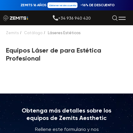
ZEMITS 16 AÑOS
−16% DE DESCUENTO
Obtener mi descuento
+34 936 940 420
Zemits
/
Catálogo
/
Láseres Estéticos
Equipos Láser de para Estética
Profesional
Obtenga más detalles sobre los
equipos de Zemits Aesthetic
Rellene este formulario y nos