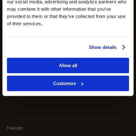
Endo RF
our social media, advertising and analytics partners who
may combine it with other information that you’ve
Presoterapia Drenaje Linfático
provided to them or that they’ve collected from your use
Cavitación por ultrasonido
of their services.
Hidrodermoabrasión
Radiofrecuencia
Microcorriente
Show details
Tecnología HIFU
Microdermoabrasión
Análisis de la piel
Allow all
Terapia de luz LED
Vacuumterapia
Customize
Láseres de diodo
Tienda