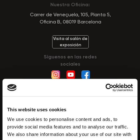
Nuestra Oficina:
Carrer de Veneçuela, 105, Planta 5,
Oficina B, 08019 Barcelona
Visita al salón de
exposición
Síguenos en las redes
sociales
This website uses cookies
Tecnologías
We use cookies to personalise content and ads, to
HydroDiamond™
provide social media features and to analyse our traffic.
CryoElegance™
We also share information about your use of our site with