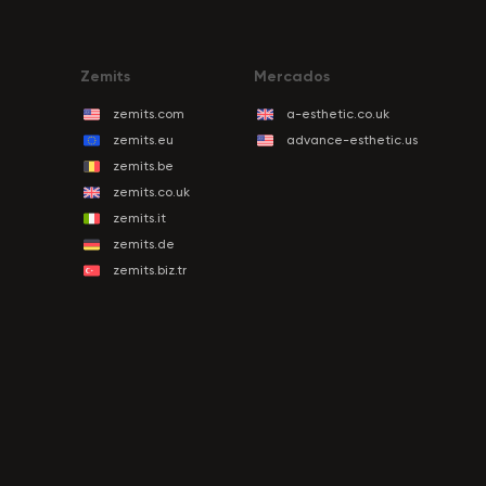
Zemits
Mercados
zemits.com
a-esthetic.co.uk
zemits.eu
advance-esthetic.us
zemits.be
zemits.co.uk
zemits.it
zemits.de
zemits.biz.tr