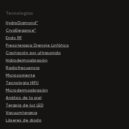
Tecnologías
HydroDiamond™
CryoElegance™
Endo RF
Presoterapia Drenaje Linfático
Cavitación por ultrasonido
Hidrodermoabrasión
Radiofrecuencia
Microcorriente
Tecnología HIFU
Microdermoabrasión
Análisis de la piel
Terapia de luz LED
Vacuumterapia
Láseres de diodo