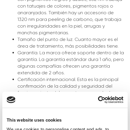
con tatuajes de colores, pigmentos rojos o
anaranjados. También hay un accesorio de
1320 nm para peeling de carbono, que trabaja
con irregularidades en la piel, arrugas y
manchas pigmentarias.
Tamaño del punto de luz. Cuanto mayor es el
área de tratamiento, más posibilidades tiene.
Garantía. La marca ofrece soporte dentro de la
garantía. La garantía estándar dura 1 año, pero
algunas compañías ofrecen una garantía
extendida de 2 años.
Certificación internacional. Esta es la principal
confirmación de la calidad y seguridad del
funcionamiento del aparato, que ayudará a
atraer nuevos clientes.
Formación. Un protocolo de trabajo correcto en
el aparato es la clave para su funcionamiento
prolongado y exitoso. Algunas marcas ofrecen
This website uses cookies
formación gratuita con un cosmetólogo
We use cookies to personalise content and ads, to