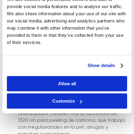
certificado.
provide social media features and to analyse our traffic.
We also share information about your use of our site with
our social media, advertising and analytics partners who
may combine it with other information that you’ve
¿Cuánto cuesta un láser de neodimio?
provided to them or that they’ve collected from your use
of their services.
El láser de neodimio es un equipo serio que puede
ampliar significativamente su lista de servicios. Para
elegir un modelo de calidad, considere las siguientes
Show details
características:
Accesorios. Si desea trabajar con diferentes
Allow all
tonos de pigmento, necesita accesorios con
diferentes longitudes de onda: 1064 nm trabaja
con pigmentos negros y azules, 532 nm trabaja
Customize
con tatuajes de colores, pigmentos rojos o
anaranjados. También hay un accesorio de
1320 nm para peeling de carbono, que trabaja
con irregularidades en la piel, arrugas y
manchas pigmentarias.