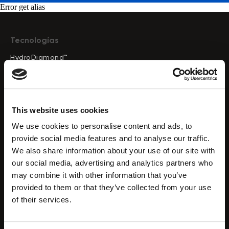
Error get alias
Tecnologías
HydroDiamond™
CryoElegance™
Endo RF
Presoterapia Drenaje Linfático
This website uses cookies
Cavitación por ultrasonido
Hidrodermoabrasión
We use cookies to personalise content and ads, to
Radiofrecuencia
provide social media features and to analyse our traffic.
Microcorriente
We also share information about your use of our site with
our social media, advertising and analytics partners who
Tecnología HIFU
may combine it with other information that you’ve
Microdermoabrasión
provided to them or that they’ve collected from your use
Análisis de la piel
of their services.
Terapia de luz LED
Vacuumterapia