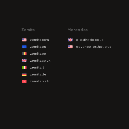
Zemits
Mercados
zemits.com
a-esthetic.co.uk
zemits.eu
advance-esthetic.us
zemits.be
zemits.co.uk
zemits.it
zemits.de
zemits.biz.tr