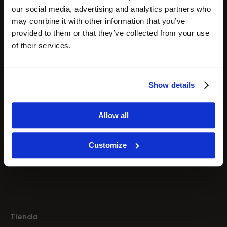
Endo RF
our social media, advertising and analytics partners who
Presoterapia Drenaje Linfático
may combine it with other information that you’ve
Cavitación por ultrasonido
provided to them or that they’ve collected from your use
Hidrodermoabrasión
of their services.
Radiofrecuencia
Microcorriente
Tecnología HIFU
Show details
Microdermoabrasión
Análisis de la piel
Allow all
Terapia de luz LED
Vacuumterapia
Customize
Láseres de diodo
Tienda