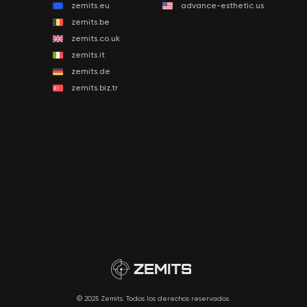
zemits.eu
advance-esthetic.us
zemits.be
zemits.co.uk
zemits.it
zemits.de
zemits.biz.tr
© 2025 Zemits. Todos los derechos reservados.