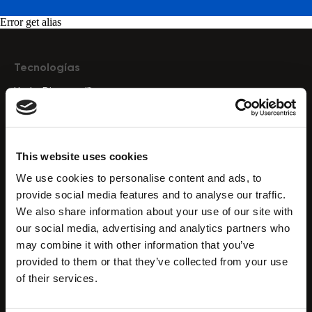
Error get alias
Tecnologías
HydroDiamond™
CryoElegance™
Endo RF
Presoterapia Drenaje Linfático
This website uses cookies
Cavitación por ultrasonido
We use cookies to personalise content and ads, to
Hidrodermoabrasión
provide social media features and to analyse our traffic.
Radiofrecuencia
We also share information about your use of our site with
Microcorriente
our social media, advertising and analytics partners who
Tecnología HIFU
may combine it with other information that you’ve
Microdermoabrasión
provided to them or that they’ve collected from your use
Análisis de la piel
of their services.
Terapia de luz LED
Vacuumterapia