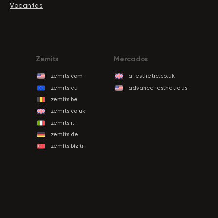
Vacantes
Zemits
Mercados
zemits.com
a-esthetic.co.uk
zemits.eu
advance-esthetic.us
zemits.be
zemits.co.uk
zemits.it
zemits.de
zemits.biz.tr