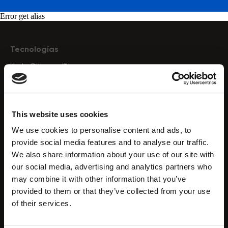
Error get alias
Tecnologías
HydroDiamond™
CryoElegance™
Endo RF
Presoterapia Drenaje Linfático
This website uses cookies
Cavitación por ultrasonido
We use cookies to personalise content and ads, to
Hidrodermoabrasión
provide social media features and to analyse our traffic.
Radiofrecuencia
We also share information about your use of our site with
Microcorriente
our social media, advertising and analytics partners who
Tecnología HIFU
may combine it with other information that you’ve
Microdermoabrasión
provided to them or that they’ve collected from your use
Análisis de la piel
of their services.
Terapia de luz LED
Vacuumterapia