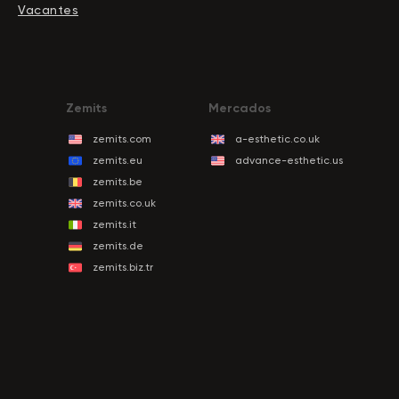
Vacantes
Zemits
Mercados
zemits.com
a-esthetic.co.uk
zemits.eu
advance-esthetic.us
zemits.be
zemits.co.uk
zemits.it
zemits.de
zemits.biz.tr