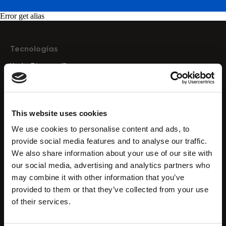
Error get alias
Tecnologías
HydroDiamond™
CryoElegance™
Endo RF
Presoterapia Drenaje Linfático
This website uses cookies
Cavitación por ultrasonido
We use cookies to personalise content and ads, to
Hidrodermoabrasión
provide social media features and to analyse our traffic.
Radiofrecuencia
We also share information about your use of our site with
Microcorriente
our social media, advertising and analytics partners who
Tecnología HIFU
may combine it with other information that you’ve
Microdermoabrasión
provided to them or that they’ve collected from your use
Análisis de la piel
of their services.
Terapia de luz LED
Vacuumterapia