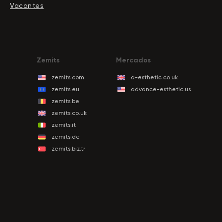
Vacantes
Zemits
Mercados
zemits.com
a-esthetic.co.uk
zemits.eu
advance-esthetic.us
zemits.be
zemits.co.uk
zemits.it
zemits.de
zemits.biz.tr