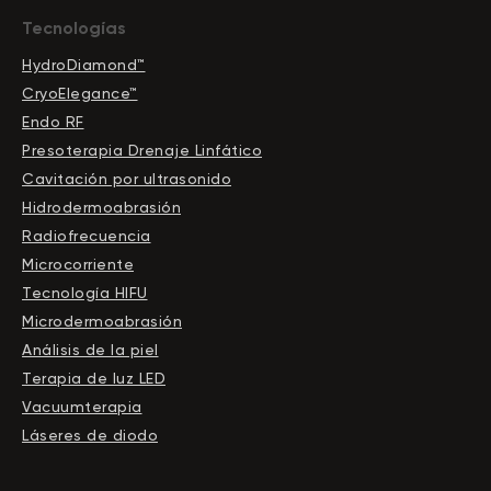
Tecnologías
HydroDiamond™
CryoElegance™
Endo RF
Presoterapia Drenaje Linfático
Cavitación por ultrasonido
Hidrodermoabrasión
Radiofrecuencia
Microcorriente
Tecnología HIFU
Microdermoabrasión
Análisis de la piel
Terapia de luz LED
Vacuumterapia
Láseres de diodo