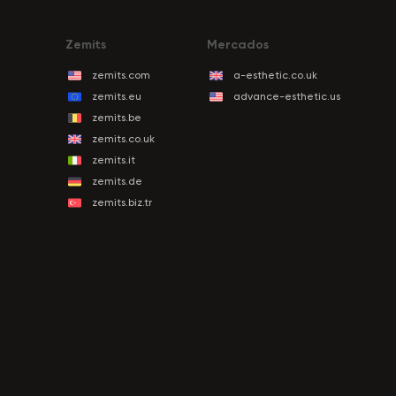
Zemits
Mercados
zemits.com
a-esthetic.co.uk
zemits.eu
advance-esthetic.us
zemits.be
zemits.co.uk
zemits.it
zemits.de
zemits.biz.tr