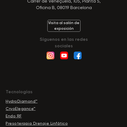
Carrer de Veneçuela, 105, Planta 5,
Oficina B, 08019 Barcelona
Visita al salón de
exposición
Síguenos en las redes
sociales
Tecnologías
HydroDiamond™
CryoElegance™
Endo RF
Presoterapia Drenaje Linfático