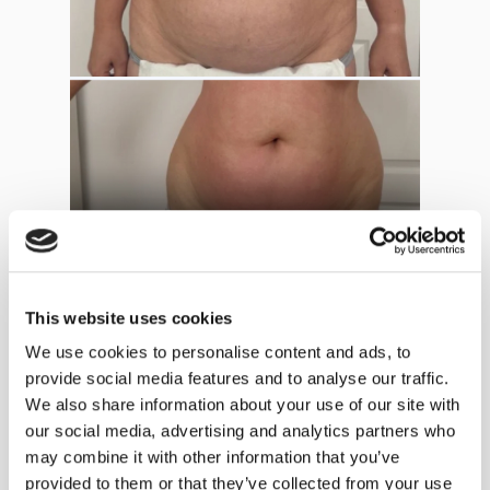
Caso 7
This website uses cookies
Edad:
53
We use cookies to personalise content and ads, to
provide social media features and to analyse our traffic.
Resultado:
−13 cm
We also share information about your use of our site with
our social media, advertising and analytics partners who
Curso:
3 sesiones de cavitación por
may combine it with other information that you’ve
ultrasonidos
provided to them or that they’ve collected from your use