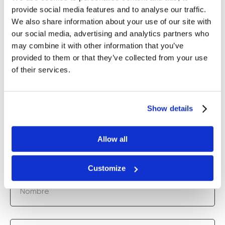
Solo en este caso será un éxito completo.
provide social media features and to analyse our traffic.
We also share information about your use of our site with
our social media, advertising and analytics partners who
Obtén la Lista de Precios Especial
may combine it with other information that you’ve
provided to them or that they’ve collected from your use
de los Equipos Tendencia de Zemits
of their services.
¿Quieres saber más sobre los dispositivos?
Show details
Completa el formulario y con gusto te
asesoraremos en todas tus dudas y te
Precios Especial
enviaremos la Lista de
con
Allow all
descuentos.
Customize
Nombre