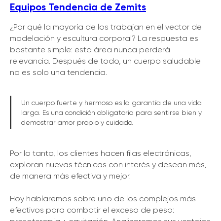
Equipos Tendencia de Zemits
¿Por qué la mayoría de los trabajan en el vector de
modelación y escultura corporal? La respuesta es
bastante simple: esta área nunca perderá
relevancia. Después de todo, un cuerpo saludable
no es solo una tendencia.
Conoce las
OFERTAS PROMOCIONALES
Un cuerpo fuerte y hermoso es la garantía de una vida
DE ZEMITS
larga. Es una condición obligatoria para sentirse bien y
demostrar amor propio y cuidado.
MÁS DETALLES
Por lo tanto, los clientes hacen filas electrónicas,
exploran nuevas técnicas con interés y desean más,
de manera más efectiva y mejor.
Hoy hablaremos sobre uno de los complejos más
efectivos para combatir el exceso de peso: