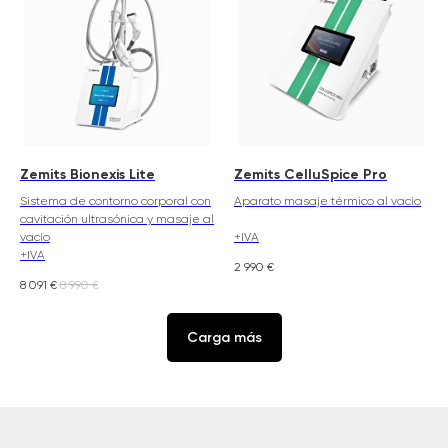
Zemits Bionexis Lite
Zemits CelluSpice Pro
Sistema de contorno corporal con
Aparato masaje térmico al vacio
cavitación ultrasónica y masaje al
vacío
+IVA
+IVA
2 990
€
8 091
€
8 990
€
Carga más