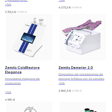
+IVA
4 075,5
€
4 290
€
3 315,5
€
3 490
€
Zemits ColdRestore
Zemits Demeter 2.0
Elegance
Dispositivo de presoterapia de
Innovadora máquina de
drenaje linfático con 44 canales
crioterapia
+IVA
2 840,5
€
2 990
€
+IVA
4 990
€