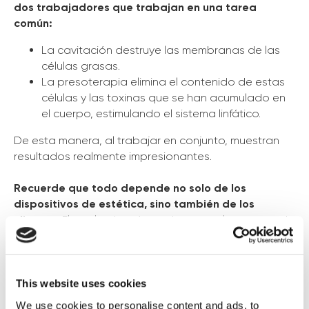
dos trabajadores que trabajan en una tarea
común:
La cavitación destruye las membranas de las
células grasas.
La presoterapia elimina el contenido de estas
células y las toxinas que se han acumulado en
el cuerpo, estimulando el sistema linfático.
De esta manera, al trabajar en conjunto, muestran
resultados realmente impresionantes.
Recuerde que todo depende no solo de los
dispositivos de estética, sino también de los
clientes.
El resultado más poderoso se logra cuando
el cliente aborda integralmente la solución del
problema estético: ajusta su dieta, mejora su
actividad física, no consume alcohol y corrige su
régimen de sueño.
This website uses cookies
We use cookies to personalise content and ads, to