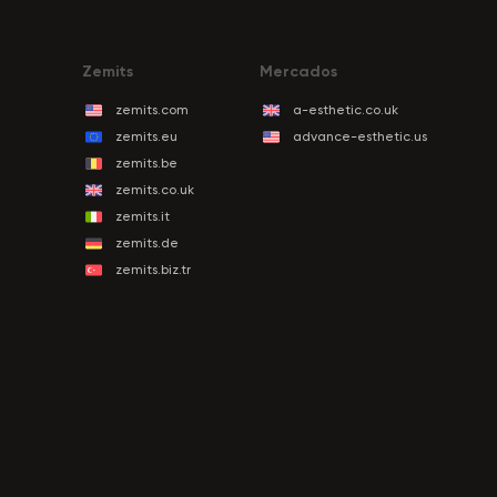
Zemits
Mercados
zemits.com
a-esthetic.co.uk
zemits.eu
advance-esthetic.us
zemits.be
zemits.co.uk
zemits.it
zemits.de
zemits.biz.tr