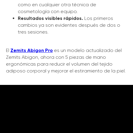
como en cualquier otra técnica de
cosmetología con equipo.
Resultados visibles rápidos.
Los primeros
cambios ya son evidentes después de dos o
tres sesiones.
El
Zemits Abigon Pro
es un modelo actualizado del
Zemits Abigon, ahora con 5 piezas de mano
ergonómicas para reducir el volumen del tejido
adiposo corporal y mejorar el estiramiento de la piel.