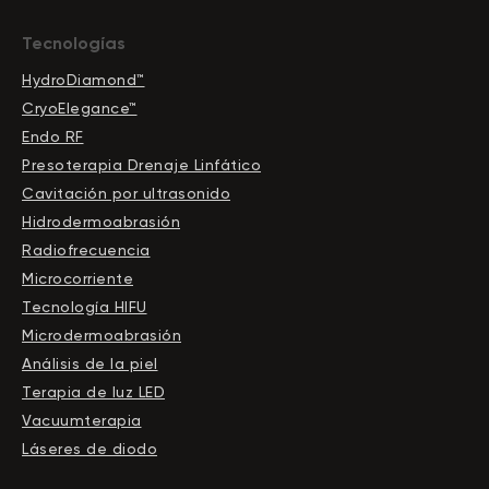
Tecnologías
HydroDiamond™
CryoElegance™
Endo RF
Presoterapia Drenaje Linfático
Cavitación por ultrasonido
Hidrodermoabrasión
Radiofrecuencia
Microcorriente
Tecnología HIFU
Microdermoabrasión
Análisis de la piel
Terapia de luz LED
Vacuumterapia
Láseres de diodo