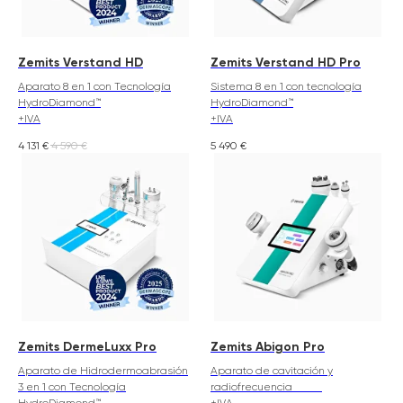
Zemits Verstand HD
Zemits Verstand HD Pro
Aparato 8 en 1 con Tecnología
Sistema 8 en 1 con tecnología
HydroDiamond™
HydroDiamond™
+IVA
+IVA
4 131
€
4 590
€
5 490
€
Zemits DermeLuxx Pro
Zemits Abigon Pro
Aparato de Hidrodermoabrasión
Aparato de cavitación y
3 en 1 con Tecnología
radiofrecuencia
HydroDiamond™
+IVA