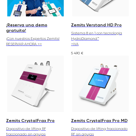
¡Reserva una demo
Zemits Verstand HD Pro
gratuita!
Sistema 8 en 1 con tecnología
¡Con nuestros Expertos Zemits!
HydroDiamond™
RESERVAR AHORA >>
+IVA
5 490
€
Zemits CrystalFrax Pro
Zemits CrystalFrax Pro MD
Dispositivo de lifting RF
Dispositivo de lifting fraccionado
fraccionado sin agujas
RF sin agujas