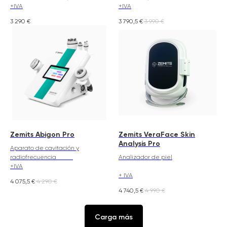
+IVA
+IVA
3 290
€
3 790,5
€
3 990
€
Zemits Abigon Pro
Zemits VeraFace Skin
Analysis Pro
Aparato de cavitación y
radiofrecuencia
Analizador de piel
+IVA
+ IVA
4 075,5
€
4 290
€
4 740,5
€
4 990
€
Carga más