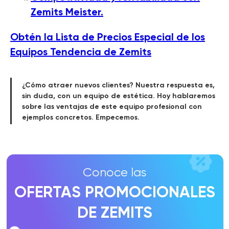
OFERTAS PROMOCIONALES
Zemits Meister.
DE ZEMITS
Obtén la Lista de Precios Especial de los
MÁS DETALLES
Equipos Tendencia de Zemits
¿Cómo atraer nuevos clientes? Nuestra respuesta es,
sin duda, con un equipo de estética. Hoy hablaremos
sobre las ventajas de este equipo profesional con
ejemplos concretos. Empecemos.