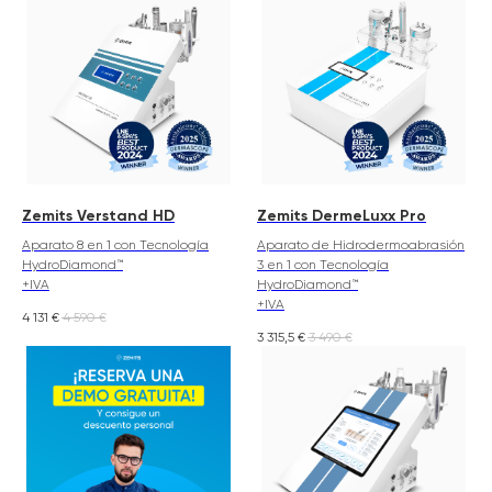
Zemits Verstand HD
Zemits DermeLuxx Pro
Aparato 8 en 1 con Tecnología
Aparato de Hidrodermoabrasión
HydroDiamond™
3 en 1 con Tecnología
+IVA
HydroDiamond™
+IVA
4 131
€
4 590
€
3 315,5
€
3 490
€