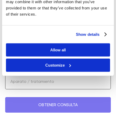
may combine it with other information that you’ve
provided to them or that they’ve collected from your use
of their services.
Nombre
Show details
+1(000)000-0000
Allow all
Correo electrónico
Customize
Aparato / tratamiento
OBTENER CONSULTA