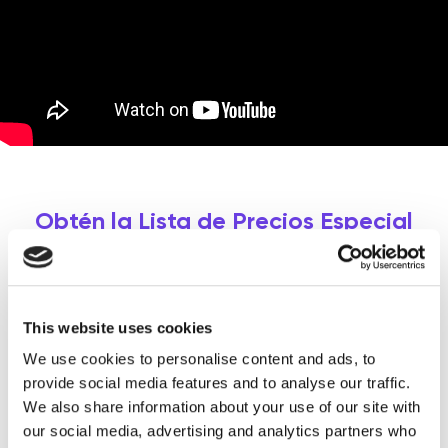
Obtén la Lista de Precios Especial
de los Equipos Tendencia de Zemits
¿Quieres saber más sobre los dispositivos?
This website uses cookies
Completa el formulario y con gusto te
We use cookies to personalise content and ads, to
asesoraremos en todas tus dudas y te
provide social media features and to analyse our traffic.
Precios Especial
enviaremos la Lista de
con
We also share information about your use of our site with
descuentos.
our social media, advertising and analytics partners who