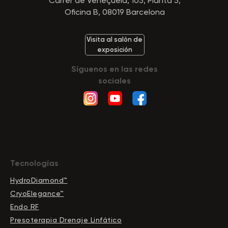
Carrer de Veneçuela, 105, Planta 5,
Oficina B, 08019 Barcelona
Visita al salón de
exposición
Síguenos en las redes
sociales
Tecnologías
HydroDiamond™
CryoElegance™
Endo RF
Presoterapia Drenaje Linfático