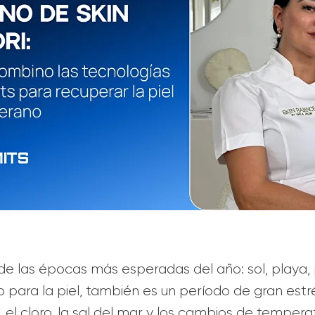
de las épocas más esperadas del año: sol, playa, 
para la piel, también es un período de gran estr
 el cloro, la sal del mar y los cambios de temperat