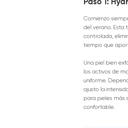
Paso 1: Hyd
Comienzo siemp
del verano. Esta 
controlada, elim
tiempo que aport
Una piel bien ex
los activos de m
uniforme. Depend
ajusto la intens
para pieles más s
confortable.