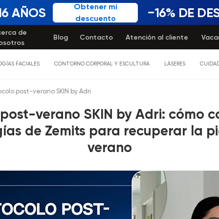
Obtener mi
16 AÑOS
−16% DE D
descuento
cerca de
Blog
Contacto
Atención al cliente
Vaca
osotros
GÍAS FACIALES
CONTORNO CORPORAL Y ESCULTURA
LÁSERES
CUIDAD
ocolo post-verano SKIN by Adri
 post-verano SKIN by Adri: cómo c
ías de Zemits para recuperar la pie
verano