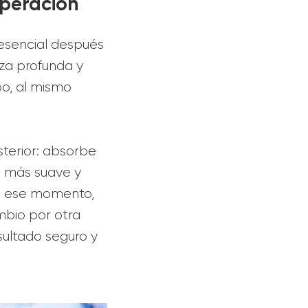
uperación
 esencial después
eza profunda y
bo, al mismo
sterior: absorbe
e más suave y
en ese momento,
mbio por otra
esultado seguro y