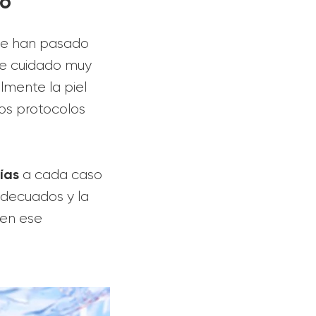
lo
 que han pasado
 de cuidado muy
lmente la piel
los protocolos
gías
a cada caso
 adecuados y la
 en ese