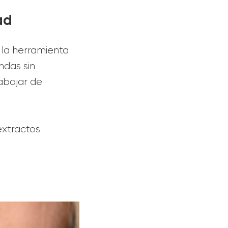
ad
 la herramienta
ndas sin
abajar de
 extractos