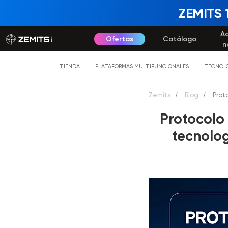
ZEMITS 
A
Ofertas
Catálogo
n
TIENDA
PLATAFORMAS MULTIFUNCIONALES
TECNOLO
Zemits
/
Blog
/
Prot
Protocolo
tecnolog