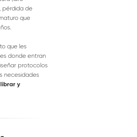
n, pérdida de
ematuro que
ños.
to que les
uí es donde entran
iseñar protocolos
as necesidades
librar y