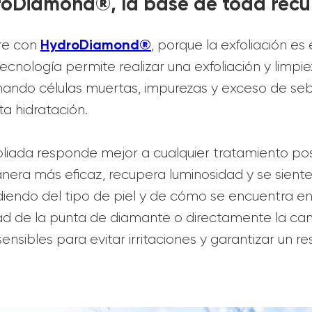
roDiamond®, la base de toda rec
HydroDiamond®
re con
, porque la exfoliación es
tecnología permite realizar una exfoliación y limpi
inando células muertas, impurezas y exceso de se
a hidratación.
foliada responde mejor a cualquier tratamiento po
anera más eficaz, recupera luminosidad y se sient
iendo del tipo de piel y de cómo se encuentra 
idad de la punta de diamante o directamente la ca
ensibles para evitar irritaciones y garantizar un r