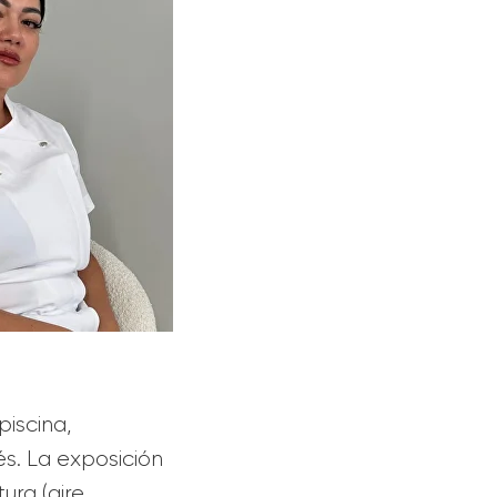
piscina,
és. La exposición
ura (aire