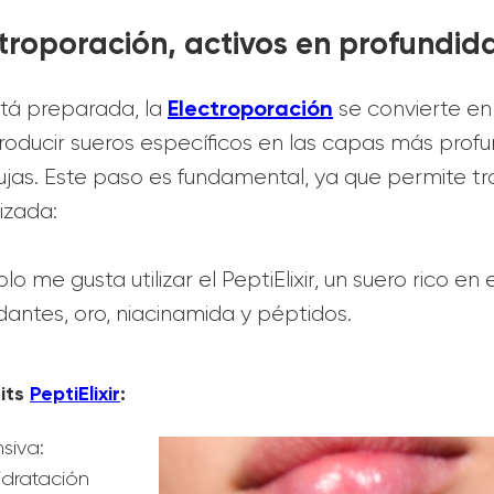
ctroporación, activos en profundid
Electroporación
stá preparada, la
se convierte en
roducir sueros específicos en las capas más profu
jas. Este paso es fundamental, ya que permite tr
izada:
o me gusta utilizar el PeptiElixir, un suero rico en
idantes, oro, niacinamida y péptidos.
its
PeptiElixir
:
siva:
idratación