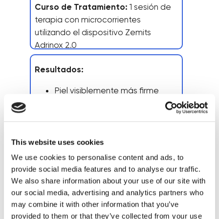
Curso de Tratamiento:
1 sesión de
terapia con microcorrientes
utilizando el dispositivo Zemits
Adrinox 2.0
Resultados:
Piel visiblemente más firme
Reducción de arrugas en la
parte inferior del rostro
Brillo saludable y radiante
Mejora del tono y la firmeza
This website uses cookies
de la piel
We use cookies to personalise content and ads, to
provide social media features and to analyse our traffic.
Las fotos del antes y después
We also share information about your use of our site with
muestran mejoras visibles tras una sola
our social media, advertising and analytics partners who
sesión, demostrando la capacidad
may combine it with other information that you’ve
del dispositivo para estimular las
provided to them or that they’ve collected from your use