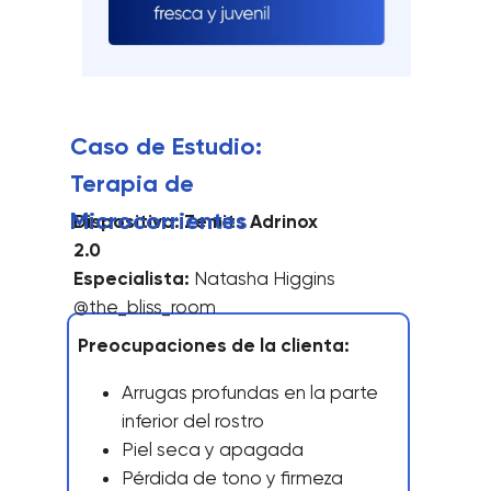
Caso de Estudio:
Terapia de
Microcorrientes
Dispositivo: Zemits Adrinox
2.0
Especialista:
Natasha Higgins
@the_bliss_room
Preocupaciones de la clienta:
Arrugas profundas en la parte
inferior del rostro
Piel seca y apagada
Pérdida de tono y firmeza