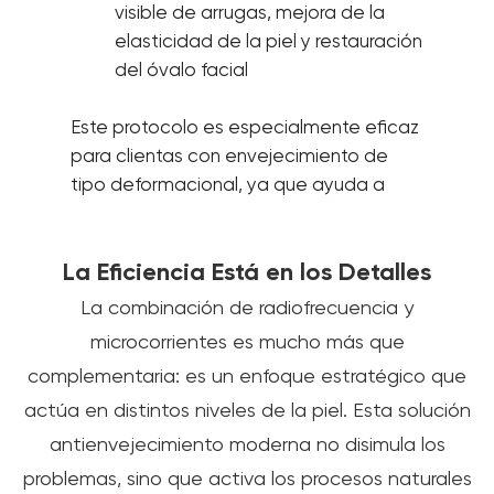
visible de arrugas, mejora de la
elasticidad de la piel y restauración
del óvalo facial
Este protocolo es especialmente eficaz
para clientas con envejecimiento de
tipo deformacional, ya que ayuda a
reducir la hinchazón, mejorar la
microcirculación y activar los procesos
La Eficiencia Está en los Detalles
naturales de rejuvenecimiento de la piel.
La combinación de radiofrecuencia y
microcorrientes es mucho más que
complementaria: es un enfoque estratégico que
actúa en distintos niveles de la piel. Esta solución
antienvejecimiento moderna no disimula los
problemas, sino que activa los procesos naturales