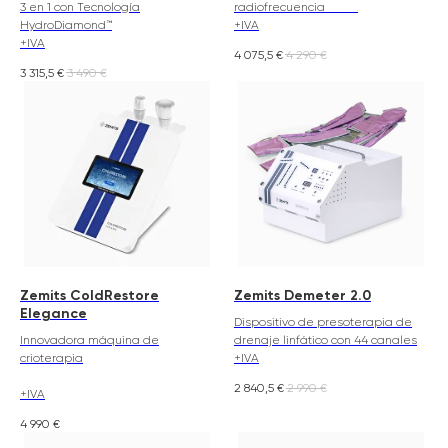
3 en 1 con Tecnología
radiofrecuencia
HydroDiamond™
+IVA
+IVA
4 075,5
€
4 290
€
3 315,5
€
3 490
€
Zemits ColdRestore
Zemits Demeter 2.0
Elegance
Dispositivo de presoterapia de
Innovadora máquina de
drenaje linfático con 44 canales
crioterapia
+IVA
2 840,5
€
2 990
€
+IVA
4 990
€