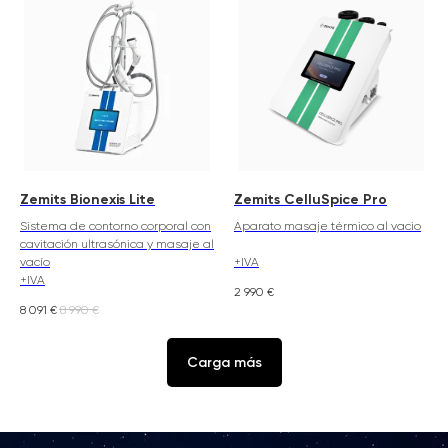
Zemits Bionexis Lite
Zemits CelluSpice Pro
Sistema de contorno corporal con
Aparato masaje térmico al vacio
cavitación ultrasónica y masaje al
vacío
+IVA
+IVA
2 990
€
8 091
€
8 990
€
Carga más