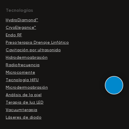
Tecnologías
HydroDiamond™
CryoElegance™
Endo RF
Presoterapia Drenaje Linfático
Cavitación por ultrasonido
Hidrodermoabrasión
Radiofrecuencia
Microcorriente
Tecnología HIFU
Microdermoabrasión
Análisis de la piel
Terapia de luz LED
Vacuumterapia
Láseres de diodo