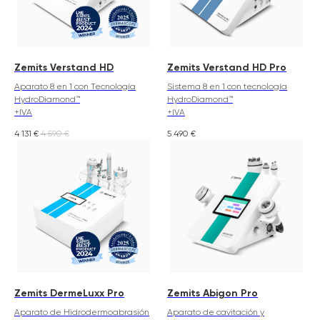
Zemits Verstand HD
Zemits Verstand HD Pro
Aparato 8 en 1 con Tecnología
Sistema 8 en 1 con tecnología
HydroDiamond™
HydroDiamond™
+IVA
+IVA
4 131
€
4 590
€
5 490
€
Zemits DermeLuxx Pro
Zemits Abigon Pro
Aparato de Hidrodermoabrasión
Aparato de cavitación y