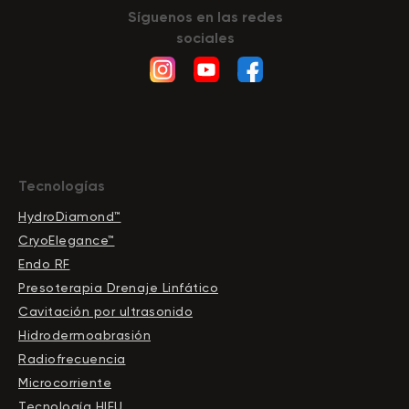
Síguenos en las redes
sociales
Tecnologías
HydroDiamond™
CryoElegance™
Endo RF
Presoterapia Drenaje Linfático
Cavitación por ultrasonido
Hidrodermoabrasión
Radiofrecuencia
Microcorriente
Tecnología HIFU