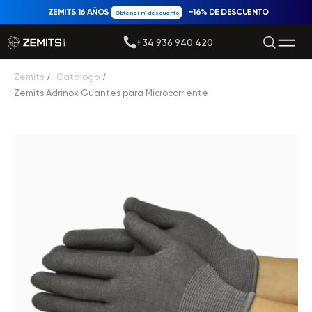
ZEMITS 16 AÑOS
−16% DE DESCUENTO
Obtener mi descuento
+34 936 940 420
Zemits
/
Catálogo
/
Zemits Adrinox Guantes para Microcorriente