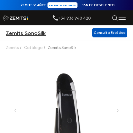
ZEMITS 16 AÑOS
−16% DE DESCUENTO
Obtener mi descuento
+34 936 940 420
Zemits SonoSilk
Consulta Estética
Zemits
/
Catálogo
/
Zemits SonoSilk