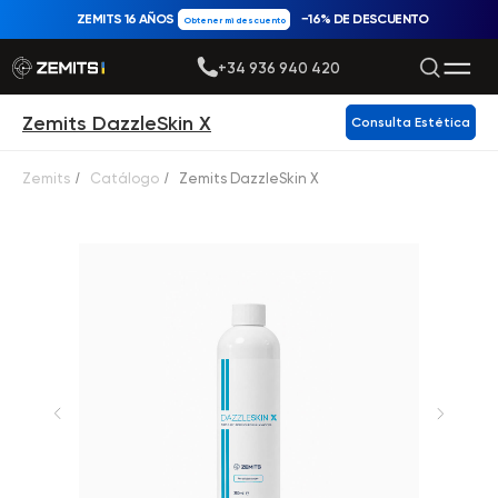
ZEMITS 16 AÑOS
−16% DE DESCUENTO
Obtener mi descuento
+34 936 940 420
Zemits DazzleSkin X
Consulta Estética
Zemits
/
Catálogo
/
Zemits DazzleSkin X