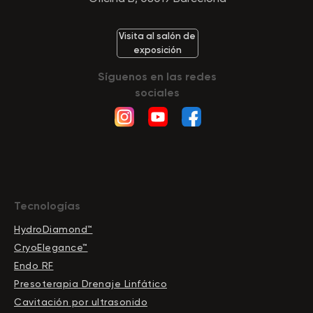
Visita al salón de
exposición
Síguenos en las redes
sociales
Tecnologías
HydroDiamond™
CryoElegance™
Endo RF
Presoterapia Drenaje Linfático
Cavitación por ultrasonido