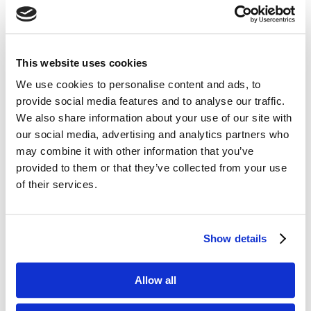
ej., muslos, glúteos o abdomen.
Masaje
— Realiza un masaje de vacío o con
rodillos usando un dispositivo profesional
This website uses cookies
Zemits. El deslizamiento fluido del aceite
We use cookies to personalise content and ads, to
garantiza confort y eficacia del modelado.
provide social media features and to analyse our traffic.
We also share information about your use of our site with
Acabado —
Deja que el exceso de aceite se
our social media, advertising and analytics partners who
absorba. Los ingredientes activos seguirán
may combine it with other information that you’ve
actuando mucho después del tratamiento,
provided to them or that they’ve collected from your use
favoreciendo la regeneración y reafirmación
of their services.
de la piel.
Show details
¿POR QUÉ ELEGIR ZEMITS
Allow all
SKINCARE?