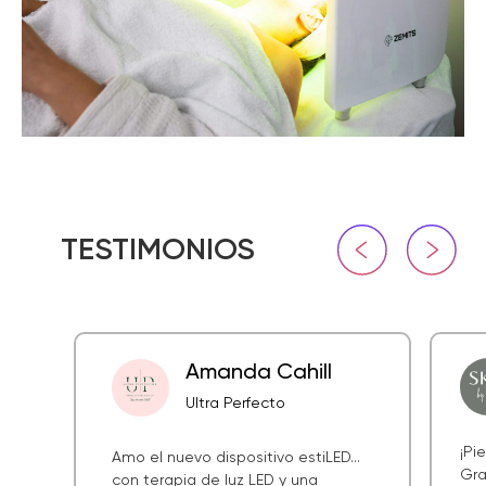
Amanda Cahill
Ultra Perfecto
¡Pi
Amo el nuevo dispositivo estiLED...
Gra
con terapia de luz LED y una