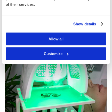
of their services.
Piel saludable y radiante.
Combate el acné y la piel propensa.
Reduce el tamaño de los poros.
Tono de piel uniforme.
Show details
Apoya la respuesta inmunológica de la piel.
Mejora la condición de la piel.
Reduce las líneas finas y las arrugas.
Allow all
Customize