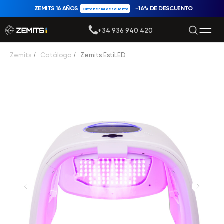
ZEMITS 16 AÑOS
−16% DE DESCUENTO
Obtener mi descuento
+34 936 940 420
Zemits
/
Catálogo
/
Zemits EstiLED