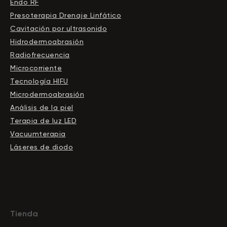
Endo RF
Presoterapia Drenaje Linfático
Cavitación por ultrasonido
Hidrodermoabrasión
Radiofrecuencia
Microcorriente
Tecnología HIFU
Microdermoabrasión
Análisis de la piel
Terapia de luz LED
Vacuumterapia
Láseres de diodo
Tienda