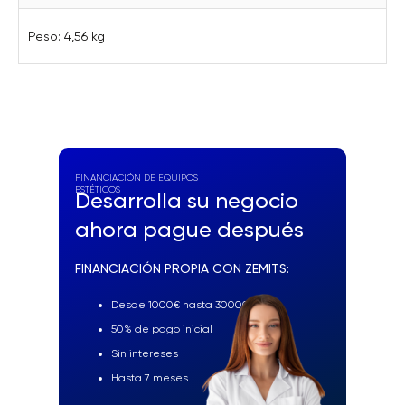
Peso: 4,56 kg
FINANCIACIÓN DE EQUIPOS
ESTÉTICOS
Desarrolla su negocio
ahora pague después
FINANCIACIÓN PROPIA CON ZEMITS:
Desde 1000€ hasta 30000€
50% de pago inicial
Sin intereses
Hasta 7 meses