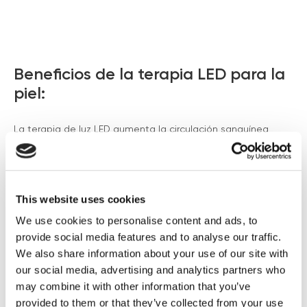
Beneficios de la terapia LED para la
piel:
La terapia de luz LED aumenta la circulación sanguínea
local, lo que lleva más nutrientes curativos al área mientras
facilita un sudor desintoxicante. También se pueden
combinar con otros tratamientos estéticos para mejorar los
resultados.
This website uses cookies
We use cookies to personalise content and ads, to
Beneficios del tratamiento con Zemits EstiLED:
provide social media features and to analyse our traffic.
Sin contacto directo con la piel del paciente para una
We also share information about your use of our site with
sesión sin dolor.
our social media, advertising and analytics partners who
Sin tiempo de inactividad y pocas contraindicaciones.
may combine it with other information that you’ve
Para todo tipo de piel y edades.
provided to them or that they’ve collected from your use
Ayuda a tonificar la piel flácida.