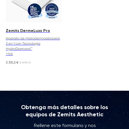
Zemits DermeLuxx Pro
Aparato de Hidrodermoabrasión
3 en 1 con Tecnología
HydroDiamond™
+IVA
3 315,5
€
3 490
€
Obtenga más detalles sobre los
equipos de Zemits Aesthetic
Rellene este formulario y nos