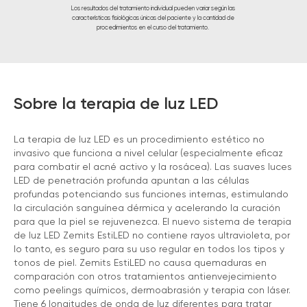
Los resultados del tratamiento individual pueden variar según las
características fisiológicas únicas del paciente y la cantidad de
procedimientos en el curso del tratamiento.
Sobre la terapia de luz LED
La terapia de luz LED es un procedimiento estético no
invasivo que funciona a nivel celular (especialmente eficaz
para combatir el acné activo y la rosácea). Las suaves luces
LED de penetración profunda apuntan a las células
profundas potenciando sus funciones internas, estimulando
la circulación sanguínea dérmica y acelerando la curación
para que la piel se rejuvenezca. El nuevo sistema de terapia
de luz LED Zemits EstiLED no contiene rayos ultravioleta, por
lo tanto, es seguro para su uso regular en todos los tipos y
tonos de piel. Zemits EstiLED no causa quemaduras en
comparación con otros tratamientos antienvejecimiento
como peelings químicos, dermoabrasión y terapia con láser.
Tiene 6 longitudes de onda de luz diferentes para tratar