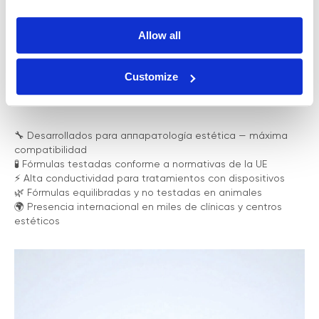
Allow all
¿POR QUÉ ELEGIR ZEMITS
Customize
SKINCARE?
🔧 Desarrollados para аппаратología estética — máxima
compatibilidad
🧪 Fórmulas testadas conforme a normativas de la UE
⚡️ Alta conductividad para tratamientos con dispositivos
🌿 Fórmulas equilibradas y no testadas en animales
🌍 Presencia internacional en miles de clínicas y centros
estéticos