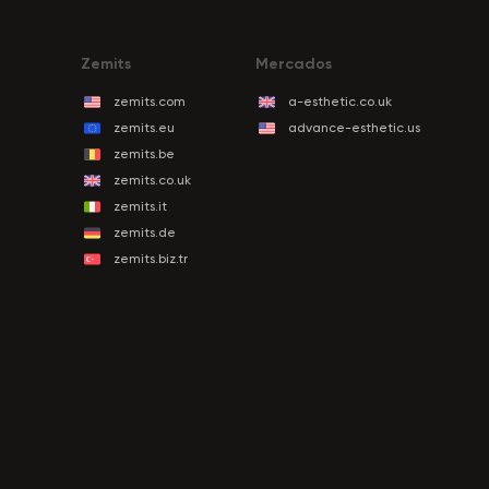
Zemits
Mercados
zemits.com
a-esthetic.co.uk
zemits.eu
advance-esthetic.us
zemits.be
zemits.co.uk
zemits.it
zemits.de
zemits.biz.tr