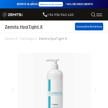
ZEMITS 16 AÑOS
−16% DE DESCUENTO
Obtener mi descuento
+34 936 940 420
Zemits HyaTight X
Consulta Estética
Zemits
/
Catálogo
/
Zemits HyaTight X