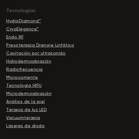
Tecnologías
HydroDiamond™
CryoElegance™
Endo RF
Presoterapia Drenaje Linfático
Cavitación por ultrasonido
Hidrodermoabrasión
Radiofrecuencia
Microcorriente
Tecnología HIFU
Microdermoabrasión
Análisis de la piel
Terapia de luz LED
Vacuumterapia
Láseres de diodo