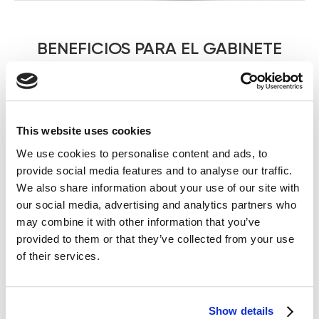
BENEFICIOS PARA EL GABINETE
Rendimiento: ~50 tratamientos por frasco
(500 ml / ~10 ml por tratamiento rostro +
This website uses cookies
cuello)
We use cookies to personalise content and ads, to
provide social media features and to analyse our traffic.
Compatibilidad universal: monopolar,
We also share information about your use of our site with
bipolar, tripolar
our social media, advertising and analytics partners who
may combine it with other information that you’ve
provided to them or that they’ve collected from your use
Ingredientes que favorecen la regeneración
natural de la piel
of their services.
Fórmula profesional con certificación UE
Show details