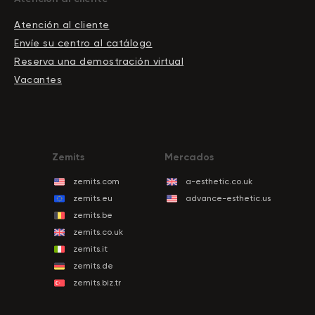
Atención al cliente
Envíe su centro al catálogo
Reserva una demostración virtual
Vacantes
Zemits
Mercados
zemits.com
a-esthetic.co.uk
zemits.eu
advance-esthetic.us
zemits.be
zemits.co.uk
zemits.it
zemits.de
zemits.biz.tr