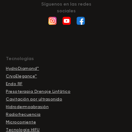
Síguenos en las redes
sociales
Tecnologías
HydroDiamond™
CryoElegance™
Endo RF
Presoterapia Drenaje Linfático
Cavitación por ultrasonido
Hidrodermoabrasión
Radiofrecuencia
Microcorriente
Tecnología HIFU