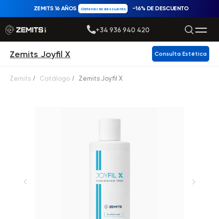
ZEMITS 16 AÑOS
−16% DE DESCUENTO
Obtener mi descuento
+34 936 940 420
Zemits Joyfil X
Consulta Estética
Zemits
/
Catálogo
/
Zemits Joyfil X