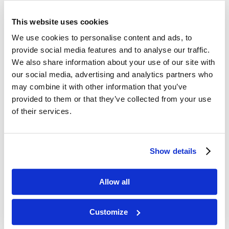
SKINCARE?
This website uses cookies
🔧 Desarrollados para аппаратología estética — máxima
We use cookies to personalise content and ads, to
compatibilidad
provide social media features and to analyse our traffic.
🧪 Fórmulas testadas conforme a normativas de la UE
We also share information about your use of our site with
⚡️ Alta conductividad para tratamientos con dispositivos
🌿 Fórmulas equilibradas y no testadas en animales
our social media, advertising and analytics partners who
🌍 Presencia internacional en miles de clínicas y centros
may combine it with other information that you’ve
estéticos
provided to them or that they’ve collected from your use
of their services.
Show details
Allow all
Customize