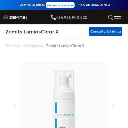
ZEMITS 16 AÑOS
−16% DE DESCUENTO
Obtener mi descuento
+34 936 940 420
Zemits LumiosClear X
Consulta Estética
Zemits
/
Catálogo
/
Zemits LumiosClear X