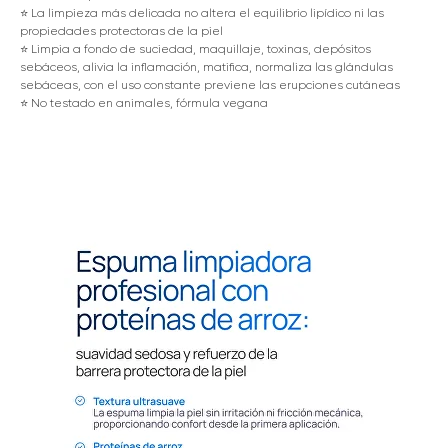
⭐️ La limpieza más delicada no altera el equilibrio lipídico ni las
propiedades protectoras de la piel
⭐️ Limpia a fondo de suciedad, maquillaje, toxinas, depósitos
sebáceos, alivia la inflamación, matifica, normaliza las glándulas
sebáceas, con el uso constante previene las erupciones cutáneas
⭐️ No testado en animales, fórmula vegana