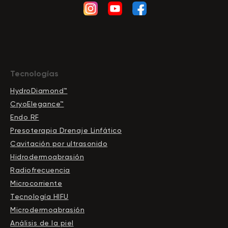
Tecnologías
HydroDiamond™
CryoElegance™
Endo RF
Presoterapia Drenaje Linfático
Cavitación por ultrasonido
Hidrodermoabrasión
Radiofrecuencia
Microcorriente
Tecnología HIFU
Microdermoabrasión
Análisis de la piel