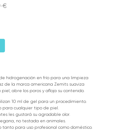
9
€
l de hidrogenación en frío para una limpieza
caz de la marca americana Zemits suaviza
piel, abre los poros y afloja su contenido.
tilizan 10 ml de gel para un procedimiento.
para cualquier tipo de piel.
entes les gustará su agradable olor.
vegana, no testada en animales.
 tanto para uso profesional como doméstico.