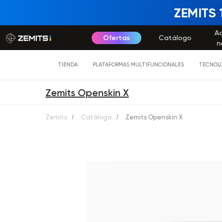
ZEMITS 
A
Ofertas
Catálogo
n
TIENDA
PLATAFORMAS MULTIFUNCIONALES
TECNOLO
Zemits Openskin X
Zemits
/
Catálogo
/
Zemits Openskin X