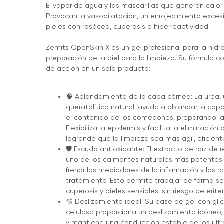
El vapor de agua y las mascarillas que generan calo
Provocan la vasodilatación, un enrojecimiento exces
pieles con rosácea, cuperosis o hiperreactividad.
Zemits OpenSkin X es un gel profesional para la hidro
preparación de la piel para la limpieza. Su fórmula
de acción en un solo producto:
🧠 Ablandamiento de la capa córnea: La urea, 
queratolítico natural, ayuda a ablandar la cap
el contenido de los comedones, preparando la p
Flexibiliza la epidermis y facilita la eliminación
logrando que la limpieza sea más ágil, eficient
🛡 Escudo antioxidante: El extracto de raíz de re
uno de los calmantes naturales más potentes. L
frenar los mediadores de la inflamación y los ra
tratamiento. Esto permite trabajar de forma se
cuperosis y pieles sensibles, sin riesgo de eri
🫧 Deslizamiento ideal: Su base de gel con gl
celulosa proporciona un deslizamiento idóneo, 
y mantiene una conducción estable de los ultr