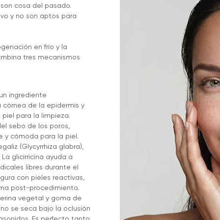
r son cosa del pasado.
ivo y no son aptos para
genación en frío y la
 combina tres mecanismos
un ingrediente
a córnea de la epidermis y
iel para la limpieza.
 del sebo de los poros,
e y cómoda para la piel.
galiz (Glycyrrhiza glabra),
a glicirricina ayuda a
dicales libres durante el
gura con pieles reactivas,
tema post-procedimiento.
icerina vegetal y goma de
no se seca bajo la oclusión
asonidos. Es perfecto tanto