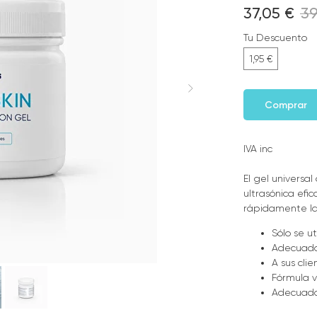
37,05
€
3
Tu Descuento
1,95 €
Comprar
IVA inc
El gel universa
ultrasónica efi
rápidamente la 
Sólo se u
Adecuado 
A sus cli
Fórmula 
Adecuado