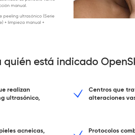
cción manual.
 peeling ultrasónico (Serie
e) + limpieza manual +
 quién está indicado OpenS
ue realizan
Centros que tra
g ultrasónico,
alteraciones vas
pieles acneicas,
Protocolos comb