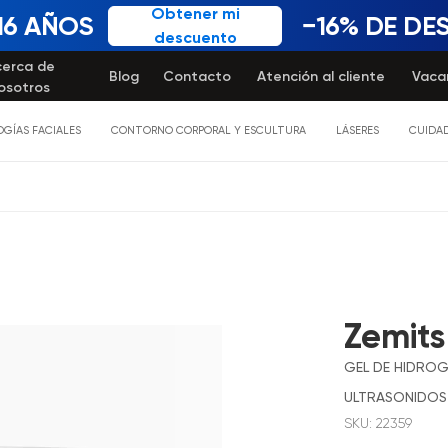
Obtener mi
16 AÑOS
−16% DE D
descuento
cerca de
Blog
Contacto
Atención al cliente
Vaca
osotros
GÍAS FACIALES
CONTORNO CORPORAL Y ESCULTURA
LÁSERES
CUIDAD
Zemits
GEL DE HIDROG
ULTRASONIDOS
SKU:
22359