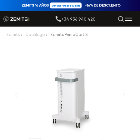
ZEMITS 16 AÑOS
−16% DE DESCUENTO
Obtener mi descuento
+34 936 940 420
Zemits
/
Catálogo
/
Zemits PrimeCart S