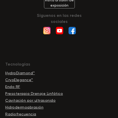
Visita al salón de
exposición
Síguenos en las redes
sociales
Tecnologías
HydroDiamond™
CryoElegance™
Endo RF
Presoterapia Drenaje Linfático
Cavitación por ultrasonido
Hidrodermoabrasión
Radiofrecuencia