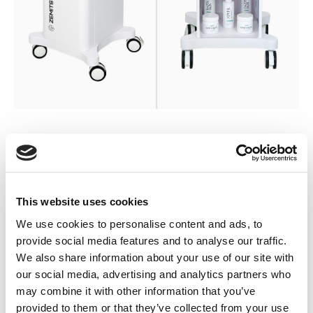
ESPECIFICACIONES
This website uses cookies
We use cookies to personalise content and ads, to
Tamaño:
S
provide social media features and to analyse our traffic.
Material:
Acrílico (parte superior) y metal
We also share information about your use of our site with
Tamaño de la parte superior:
400*270 mm
our social media, advertising and analytics partners who
Altura:
74 cm con ruedas
Peso:
17,8 kg
may combine it with other information that you’ve
Tamaño del embalaje:
66x46x24 cm
provided to them or that they’ve collected from your use