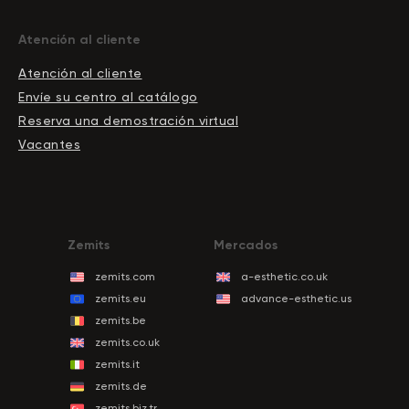
Atención al cliente
Atención al cliente
Envíe su centro al catálogo
Reserva una demostración virtual
Vacantes
Zemits
Mercados
zemits.com
a-esthetic.co.uk
zemits.eu
advance-esthetic.us
zemits.be
zemits.co.uk
zemits.it
zemits.de
zemits.biz.tr