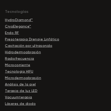
Tecnologías
HydroDiamond™
CryoElegance™
Endo RF
Presoterapia Drenaje Linfático
Cavitación por ultrasonido
Hidrodermoabrasión
Radiofrecuencia
Microcorriente
Tecnología HIFU
Microdermoabrasión
Análisis de la piel
Terapia de luz LED
Vacuumterapia
Láseres de diodo