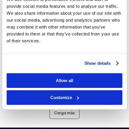
59
€
41,8
€
44
€
provide social media features and to analyse our traffic.
We also share information about your use of our site with
our social media, advertising and analytics partners who
may combine it with other information that you’ve
provided to them or that they’ve collected from your use
of their services.
Show details
Zemits HydroClear X
Zemits HyaTight X
Allow all
Suero hidropeeling iluminador y
Gel RF lift de ácido hialurónico
rejuvenecedor
500 ml
IVA inc
IVA inc
Customize
56,05
€
59
€
46,55
€
49
€
Carga más