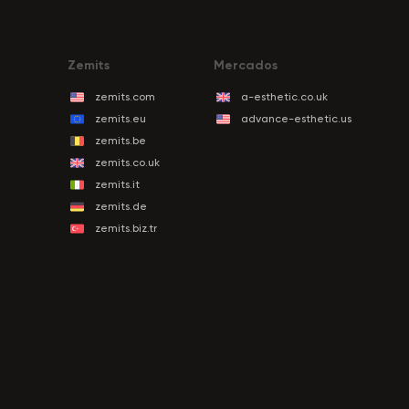
Zemits
Mercados
zemits.com
a-esthetic.co.uk
zemits.eu
advance-esthetic.us
zemits.be
zemits.co.uk
zemits.it
zemits.de
zemits.biz.tr