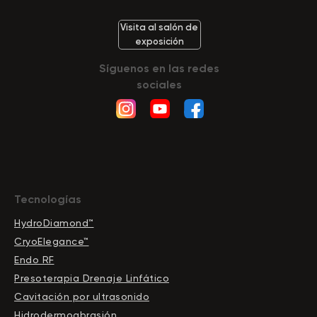
Visita al salón de
exposición
Síguenos en las redes
sociales
Tecnologías
HydroDiamond™
CryoElegance™
Endo RF
Presoterapia Drenaje Linfático
Cavitación por ultrasonido
Hidrodermoabrasión