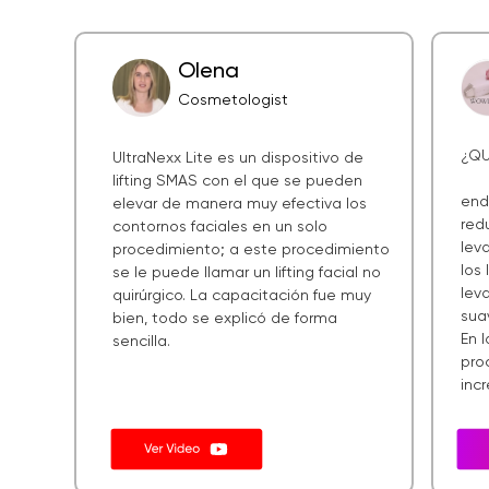
Olena
Сosmetologist
¿QU
UltraNexx Lite es un dispositivo de
lifting SMAS con el que se pueden
end
elevar de manera muy efectiva los
red
contornos faciales en un solo
lev
procedimiento; a este procedimiento
los 
se le puede llamar un lifting facial no
lev
quirúrgico. La capacitación fue muy
sua
bien, todo se explicó de forma
En 
sencilla.
pro
incr