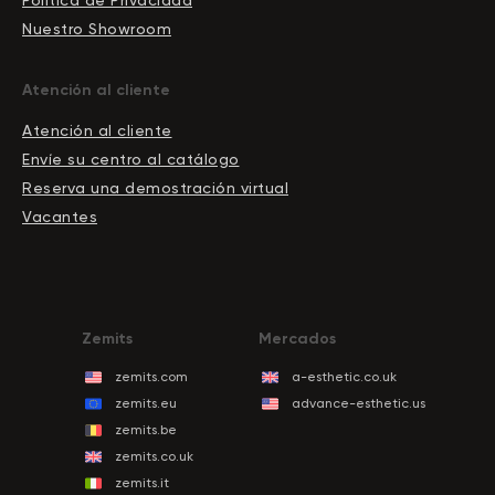
Nuestro Showroom
Atención al cliente
Atención al cliente
Envíe su centro al catálogo
Reserva una demostración virtual
Vacantes
Zemits
Mercados
zemits.com
a-esthetic.co.uk
zemits.eu
advance-esthetic.us
zemits.be
zemits.co.uk
zemits.it