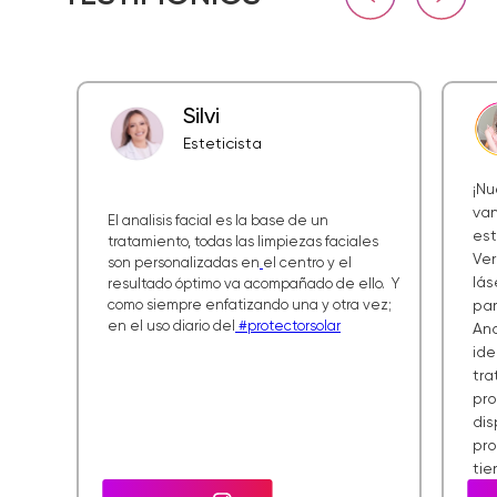
MÁS INFORMACIÓN SOBRE ZEMITS
VERAFACE SKIN ANALYSIS PRO
Silvi
Esteticista
¡Nu
van
El analisis facial es la base de un
est
tratamiento, todas las limpiezas faciales
Ver
son personalizadas en
el centro y el
lás
resultado óptimo va acompañado de ello. Y
como siempre enfatizando una y otra vez;
par
en el uso diario del
#protectorsolar
Ana
ide
tr
pr
dis
pro
tie