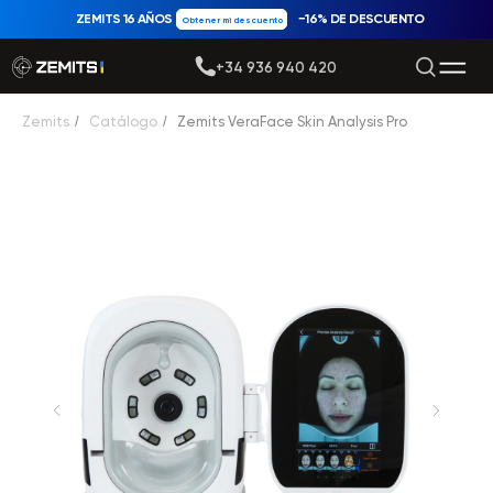
ZEMITS 16 AÑOS
−16% DE DESCUENTO
Obtener mi descuento
+34 936 940 420
Zemits
/
Catálogo
/
Zemits VeraFace Skin Analysis Pro