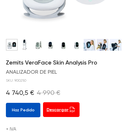
Zemits
VeraFace Skin Analysis Pro
ANALIZADOR DE PI
EL
SKU:
900250
4 740,5
€
4 990
€
Descargar
Haz Pedido
+ IVA