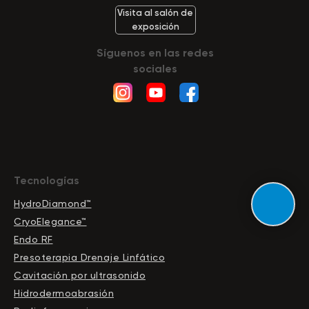
Visita al salón de
exposición
Síguenos en las redes
sociales
Tecnologías
HydroDiamond™
CryoElegance™
Endo RF
Presoterapia Drenaje Linfático
Cavitación por ultrasonido
Hidrodermoabrasión