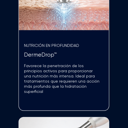
HIDRATA E ILUMINA
Aplicación de Sérum con
Oxígeno
Aporta hidratación superficial
y un acabado luminoso a la piel.
El tratamiento se completa con
DermeDrop y DermeBoost, tecnologías
diseñadas para nutrir la piel en mayor
profundidad
CALMA Y CONFORT