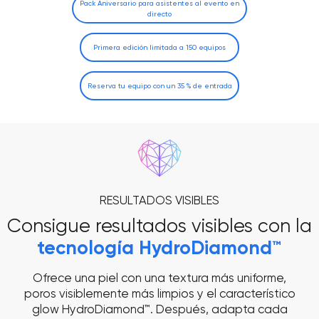
Pack Aniversario para asistentes al evento en
directo
Ofrece una piel con una textura más uniforme,
poros visiblemente más limpios y el característico
glow HydroDiamond™. Después, adapta cada
Primera edición limitada a 150 equipos
tratamiento a las necesidades de cada cliente
con la combinación de tecnologías adecuada.
Reserva tu equipo con un 35 % de entrada
ANTES
DESPUÉS
Rezultat po 1 zabiegu
Materiał udostępniony dzięki uprzejmości licencjonowanego
kosmetologa Davida Siado (@davidsiado).