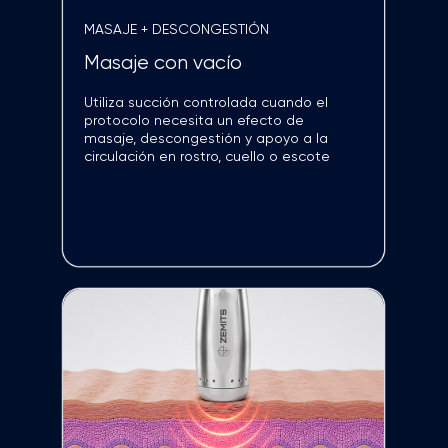
DermeLuxx Ultra te permite crear un completo
menú de tratamientos faciales adaptados a
cada cliente: protocolos para mejorar la textura
de la piel, tratar pieles con tendencia acneica,
combatir la deshidratación, unificar el tono,
aportar luminosidad o complementar tratamientos
antiedad. Combina las tecnologías según las
necesidades de cada piel para ofrecer un
tratamiento totalmente personalizado
HYDRODIAMOND™
Textura uniforme y poros