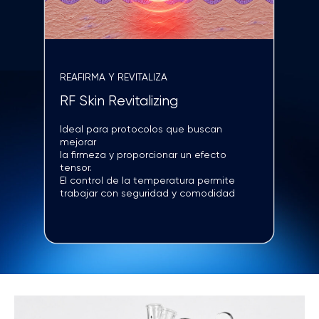
más limpios
Comienza con una exfoliación controlada para
renovar la piel y, a continuación, selecciona los
sérums y las tecnologías más adecuadas
según las necesidades de cada piel
DERMEDROP™
Pieles deshidratadas
Favorece la nutrición profunda de la piel con
DermeDrop y completa el tratamiento con
hidratación superficial y ColdTouch para
potenciar la luminosidad