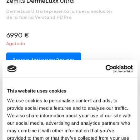
Zemits DermeLuxx Ultra
DermeLuxx Ultra representa la nueva evolución
de la familia Verstand HD Pro.
6990
€
Agotado
Reserve Anniversary Package
Efectos tras 1 tratamiento
facial HydroDiamond™
Reúne ocho tecnologías faciales en un solo equipo para crear
tratamientos personalizados de forma más sencilla, intuitiva y eficaz.
Su diseño renovado, los manípulos ergonómicos y una forma de
This website uses cookies
trabajo más ágil permiten adaptar cada protocolo a las necesidades
de la piel y ofrecer una experiencia más completa en cada sesión.
We use cookies to personalise content and ads, to
provide social media features and to analyse our traffic.
Plataforma Ultra
We also share information about your use of our site with
8 tecnologías faciales profesionales en una sola plataforma
guiada.
our social media, advertising and analytics partners who
HydroDiamond para refinamiento superficial y extracción.
may combine it with other information that you’ve
DermeDrop para nutrición en capas más profundas y entrega
de sérum.
provided to them or that they’ve collected from your use
DermeBoost para precisión localizada con Meso-sérum.