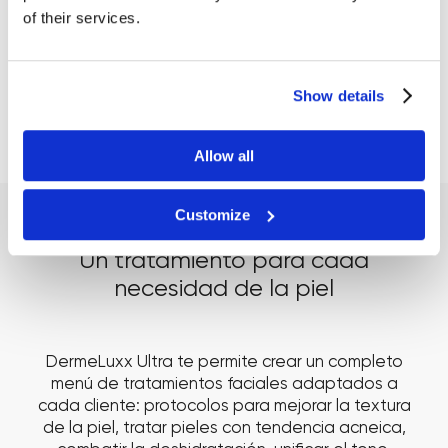
RF, espátula ultrasónica, Vacuum Cupping, aplicación de sérum
of their services.
con oxígeno y ColdTouch.
Formación, apoyo de lanzamiento y guía para crear un menú
facial premium.
Show details
Resultados tras 9
tratamientos con
HydroDiamond™ Facial
Allow all
Customize