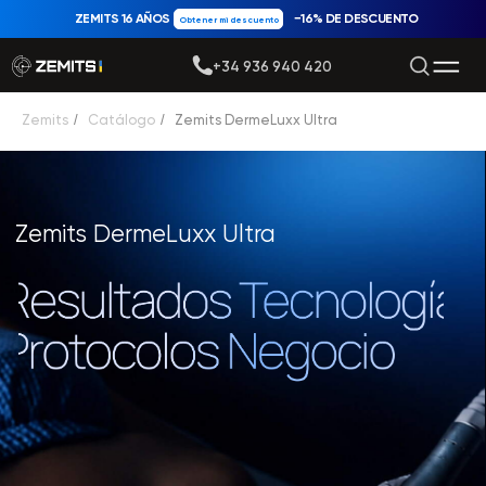
ZEMITS 16 AÑOS
−16% DE DESCUENTO
Obtener mi descuento
+34 936 940 420
Zemits
/
Catálogo
/
Zemits DermeLuxx Ultra
Zemits DermeLuxx Ultra