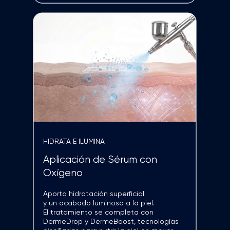
limpieza más delicada.
Antes del tratamiento, es importante
comprobar posibles contraindicaciones,
como el uso de marcapasos o
dispositivos
implantados
MASAJE + DESCONGESTIÓN
Masaje con vacío
Utiliza succión controlada cuando el
protocolo necesita un efecto de
masaje, descongestión y apoyo a la
circulación en rostro, cuello o escote