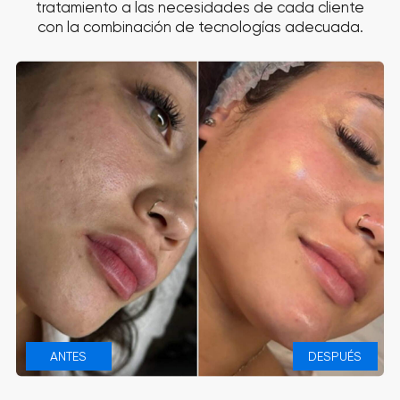
8 TECNOLOGÍAS EN UN SOLO EQUIPO
Cada tecnología desempeña una
función específica para
crear protocolos más eficaces y
personalizados
REFINA Y LIMPIA
HydroDiamond™
El primer paso del protocolo para
renovar la piel. Refina su textura, ayuda
a limpiar los poros y prepara la piel
para la aplicación de sérums y las
siguientes fases del tratamiento