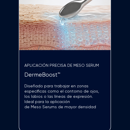
ColdTouch™
El paso final del tratamiento que
aporta una agradable sensación de
frescor, ayuda a calmar la piel y
completa la experiencia antes de
finalizar la sesión
LIMPIEZA SUAVE
Espátula ultrasónica
Una alternativa a la exfoliación con
punta
de diamante para pieles sensibles
o cuando el protocolo requiere una