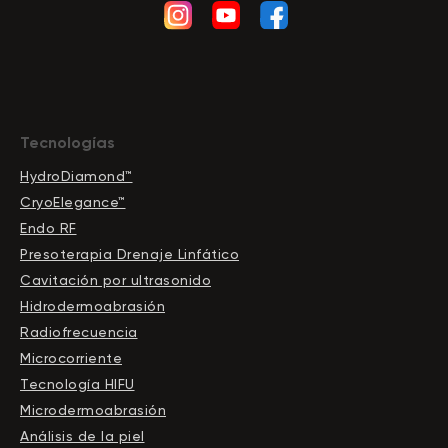
Tecnologías
HydroDiamond™
CryoElegance™
Endo RF
Presoterapia Drenaje Linfático
Cavitación por ultrasonido
Hidrodermoabrasión
Radiofrecuencia
Microcorriente
Tecnología HIFU
Microdermoabrasión
Análisis de la piel