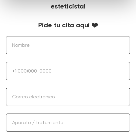
esteticista!
Pide tu cita aquí ❤️
Nombre
+1(000)000-0000
Correo electrónico
Aparato / tratamiento