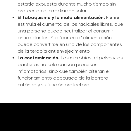
estado expuesta durante mucho tiempo sin
protección a la radiación solar.
El tabaquismo y la mala alimentación.
Fumar
estimula el aumento de los radicales libres, que
una persona puede neutralizar al consumir
antioxidantes. Y la "correcta" alimentación
puede convertirse en uno de los componentes
de la terapia antienvejecimiento.
La contaminación.
Los microbios, el polvo y las
bacterias no solo causan procesos
inflamatorios, sino que también alteran el
funcionamiento adecuado de la barrera
cutánea y su función protectora.