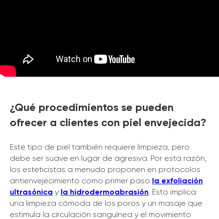
¿Qué procedimientos se pueden
ofrecer a clientes con piel envejecida?
Este tipo de piel también requiere limpieza, pero
debe ser suave en lugar de agresiva. Por esta razón,
los esteticistas a menudo proponen en protocolos
antienvejecimiento como primer paso
la exfoliación
ultrasónica
y
la hidrodermoabrasión
. Esto implica
una limpieza cómoda de los poros y un masaje que
estimula la circulación sanguínea y el movimiento