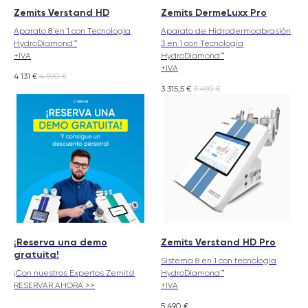
Zemits Verstand HD
Zemits DermeLuxx Pro
Aparato 8 en 1 con Tecnología
Aparato de Hidrodermoabrasión
HydroDiamond™
3 en 1 con Tecnología
+IVA
HydroDiamond™
+IVA
4 131
€
4 590
€
3 315,5
€
3 490
€
¡Reserva una demo
Zemits Verstand HD Pro
gratuita!
Sistema 8 en 1 con tecnología
¡Con nuestros Expertos Zemits!
HydroDiamond™
RESERVAR AHORA >>
+IVA
5 490
€