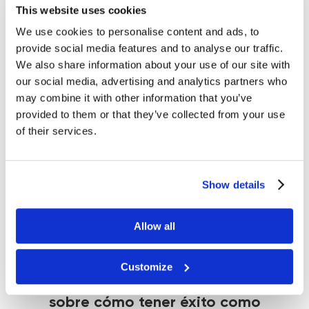
Correo electrónico
This website uses cookies
We use cookies to personalise content and ads, to
provide social media features and to analyse our traffic.
We also share information about your use of our site with
Aparato / tratamiento
our social media, advertising and analytics partners who
may combine it with other information that you’ve
provided to them or that they’ve collected from your use
OBTENER CONSULTA
of their services.
Show details
Al completar el formulario, usted acepta
el procesamiento de datos personales
Allow all
¡Reserva una
CONSULTA VIRTUAL
hoy
Customize
mismo para descubrir los secretos
sobre cómo tener éxito como