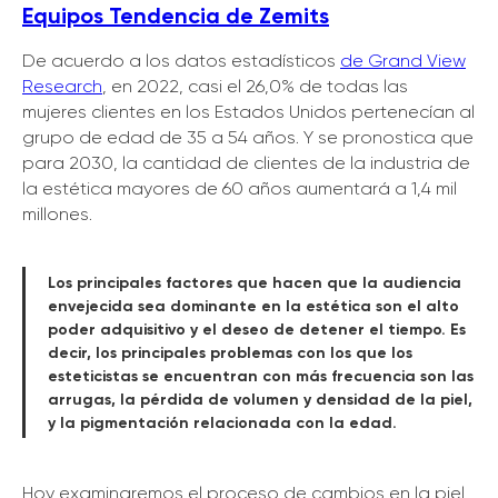
Equipos Tendencia de Zemits
De acuerdo a los datos estadísticos
de Grand View
Research
, en 2022, casi el 26,0% de todas las
mujeres clientes en los Estados Unidos pertenecían al
grupo de edad de 35 a 54 años. Y se pronostica que
para 2030, la cantidad de clientes de la industria de
Conoce las
la estética mayores de 60 años aumentará a 1,4 mil
OFERTAS PROMOCIONALES
millones.
DE ZEMITS
Los principales factores que hacen que la audiencia
MÁS DETALLES
envejecida sea dominante en la estética son el alto
poder adquisitivo y el deseo de detener el tiempo. Es
decir, los principales problemas con los que los
esteticistas se encuentran con más frecuencia son las
arrugas, la pérdida de volumen y densidad de la piel,
y la pigmentación relacionada con la edad.
Hoy examinaremos el proceso de cambios en la piel