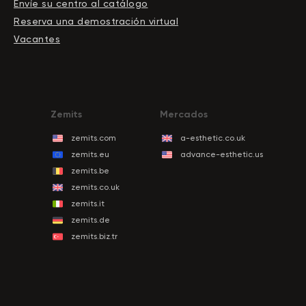
Envíe su centro al catálogo
Reserva una demostración virtual
Vacantes
Zemits
Mercados
zemits.com
a-esthetic.co.uk
zemits.eu
advance-esthetic.us
zemits.be
zemits.co.uk
zemits.it
zemits.de
zemits.biz.tr