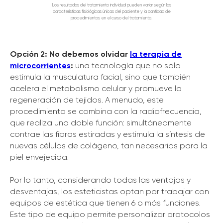
Los resultados del tratamiento individual pueden variar según las
características fisiológicas únicas del paciente y la cantidad de
procedimientos en el curso del tratamiento.
Opción 2: No debemos olvidar
la terapia de
microcorrientes
:
una tecnología que no solo
estimula la musculatura facial, sino que también
acelera el metabolismo celular y promueve la
regeneración de tejidos. A menudo, este
procedimiento se combina con la radiofrecuencia,
que realiza una doble función: simultáneamente
contrae las fibras estiradas y estimula la síntesis de
nuevas células de colágeno, tan necesarias para la
piel envejecida.
Por lo tanto, considerando todas las ventajas y
desventajas, los esteticistas optan por trabajar con
equipos de estética que tienen 6 o más funciones.
Este tipo de equipo permite personalizar protocolos