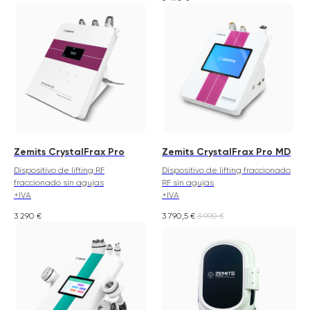
Zemits CrystalFrax Pro
Zemits CrystalFrax Pro MD
Dispositivo de lifting RF
Dispositivo de lifting fraccionado
fraccionado sin agujas
RF sin agujas
+IVA
+IVA
3 290
€
3 790,5
€
3 990
€