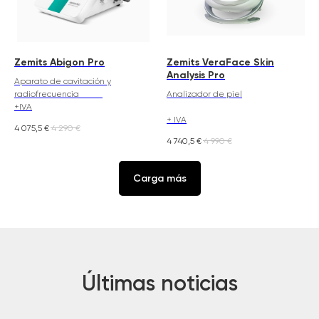
Zemits Abigon Pro
Zemits VeraFace Skin
Analysis Pro
Aparato de cavitación y
radiofrecuencia
Analizador de piel
+IVA
+ IVA
4 075,5
€
4 290
€
4 740,5
€
4 990
€
Carga más
Últimas noticias