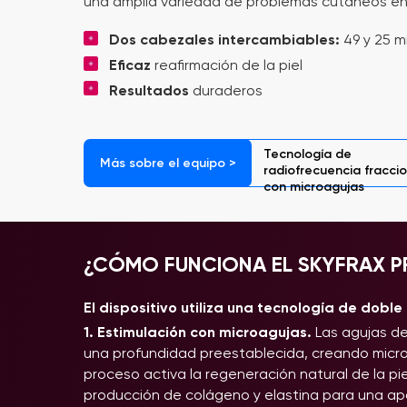
una amplia variedad de problemas cutáneos en 
Dos cabezales intercambiables:
49 y 25 m
Eficaz
reafirmación de la piel
Resultados
duraderos
Tecnología de
Más sobre el equipo >
radiofrecuencia fracci
con microagujas
¿CÓMO FUNCIONA EL SKYFRAX P
El dispositivo utiliza una tecnología de doble
1. Estimulación con microagujas.
Las agujas de 
una profundidad preestablecida, creando micro
proceso activa la regeneración natural de la pi
producción de colágeno y elastina para una apa