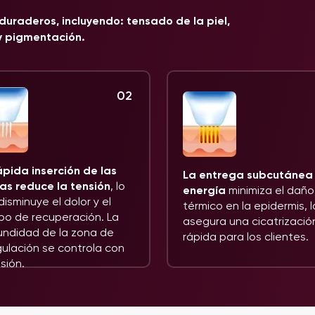
duraderos, incluyendo: tensado de la piel,
 y pigmentación.
02
ápida inserción de las
La entrega subcutánea
as reduce la tensión
, lo
energía
minimiza el daño
isminuye el dolor y el
térmico en la epidermis, 
po de recuperación. La
asegura una cicatrizaci
undidad de la zona de
rápida para los clientes.
ulación se controla con
sión.