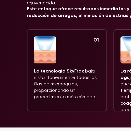
rejuvenecida.
Este enfoque ofrece resultados inmediatos y 
reducción de arrugas, eliminación de estrías
01
La tecnología SkyFrax
baja
La r
instantáneamente todas las
aguj
filas de microagujas,
que d
proporcionando un
tiem
procedimiento más cómodo.
prof
coag
preci