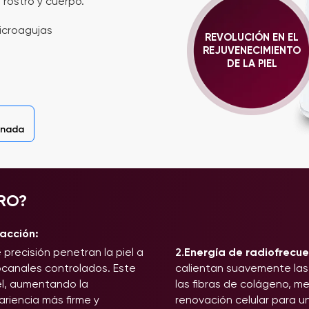
rostro y cuerpo.
icroagujas
REVOLUCIÓN EN EL
REJUVENECIMIENTO
DE LA PIEL
onada
RO?
 acción:
precisión penetran la piel a
2.
Energía de radiofrecue
canales controlados. Este
calientan suavemente las
el, aumentando la
las fibras de colágeno, m
riencia más firme y
renovación celular para un