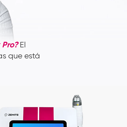
x Pro?
El
as que está