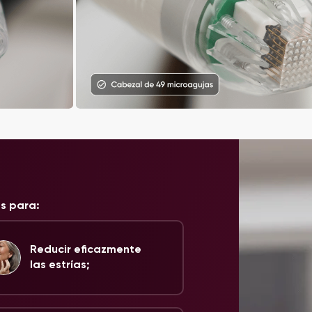
es para:
Reducir eficazmente
las estrías;