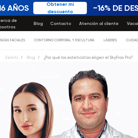
Obtener mi
16 AÑOS
−16% DE D
descuento
cerca de
Blog
Contacto
Atención al cliente
Vaca
osotros
GÍAS FACIALES
CONTORNO CORPORAL Y ESCULTURA
LÁSERES
CUIDAD
Zemits
/
Blog
/
¿Por qué los esteticistas eligen el SkyFrax Pro?