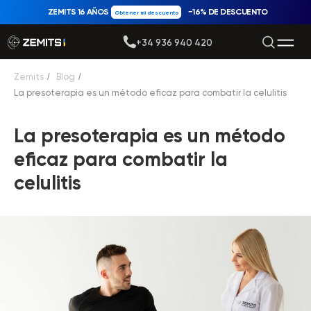
ZEMITS 16 AÑOS
−16% DE DESCUENTO
Obtener mi descuento
+34 936 940 420
Zemits
/
Blog
/
La presoterapia es un método eficaz para combatir la celulitis
La presoterapia es un método
eficaz para combatir la
celulitis