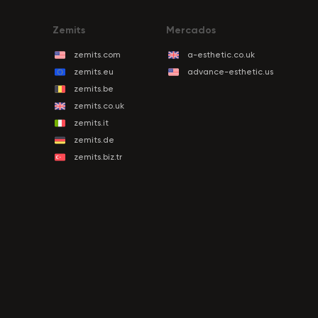
Zemits
Mercados
zemits.com
a-esthetic.co.uk
zemits.eu
advance-esthetic.us
zemits.be
zemits.co.uk
zemits.it
zemits.de
zemits.biz.tr