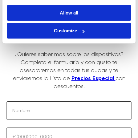
Allow all
Obtén la Lista de Precios Especial
de los Equipos Tendencia de Zemits
Customize
¿Quieres saber más sobre los dispositivos?
Completa el formulario y con gusto te
asesoraremos en todas tus dudas y te
Precios Especial
enviaremos la Lista de
con
descuentos.
Nombre
+1(000)000-0000