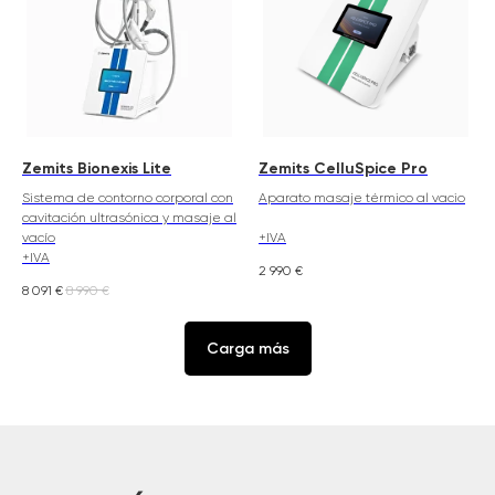
Zemits Bionexis Lite
Zemits CelluSpice Pro
Sistema de contorno corporal con
Aparato masaje térmico al vacio
cavitación ultrasónica y masaje al
vacío
+IVA
+IVA
2 990
€
8 091
€
8 990
€
Carga más