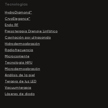
Tecnologías
HydroDiamond™
CryoElegance™
Endo RF
Presoterapia Drenaje Linfático
Cavitación por ultrasonido
Hidrodermoabrasión
Radiofrecuencia
Microcorriente
Tecnología HIFU
Microdermoabrasión
Análisis de la piel
Terapia de luz LED
Vacuumterapia
Láseres de diodo