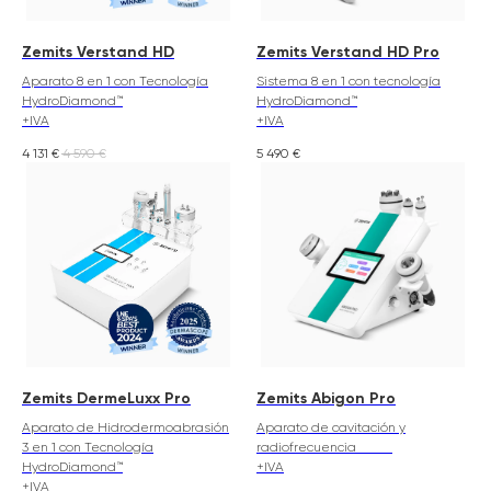
Zemits Verstand HD
Zemits Verstand HD Pro
Aparato 8 en 1 con Tecnología
Sistema 8 en 1 con tecnología
HydroDiamond™
HydroDiamond™
+IVA
+IVA
4 131
€
4 590
€
5 490
€
Zemits DermeLuxx Pro
Zemits Abigon Pro
Aparato de Hidrodermoabrasión
Aparato de cavitación y
3 en 1 con Tecnología
radiofrecuencia
HydroDiamond™
+IVA
+IVA