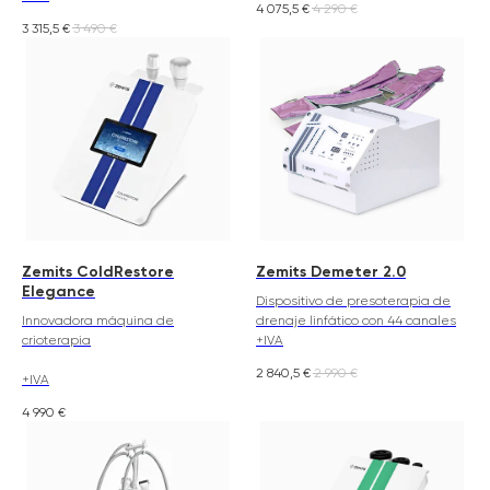
4 075,5
€
4 290
€
3 315,5
€
3 490
€
Zemits ColdRestore
Zemits Demeter 2.0
Elegance
Dispositivo de presoterapia de
Innovadora máquina de
drenaje linfático con 44 canales
crioterapia
+IVA
2 840,5
€
2 990
€
+IVA
4 990
€