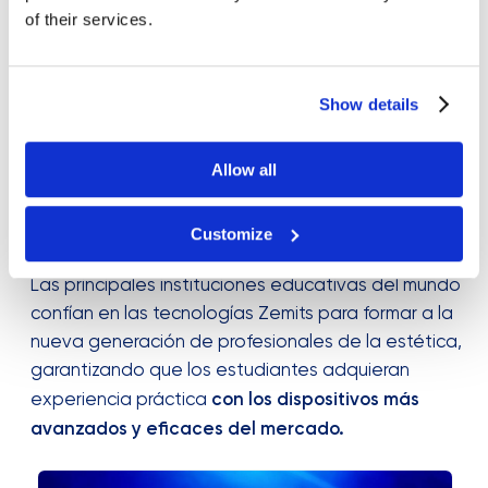
of their services.
Show details
Allow all
Customize
Tecnologías Zemits
Las tecnologías exclusivas de Zemits —entre ellas
HydroDiamond™, CryoElegance™, QDC™, EndoRF™ y
CrystalFrax™
— están diseñadas para ofrecer
máxima precisión, eficiencia y resultados
excepcionales en cada tratamiento, manteniendo
al mismo tiempo bajos costes de mantenimiento.
Cada dispositivo Zemits se desarrolla conforme a
los últimos estándares del sector y las tendencias
más actuales en estética profesional. Desde la