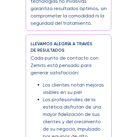
tecnologías no invasivas
y equilibrada, las tecnologías Zemits ofrecen
un cuidado personalizado que garantiza
garantiza resultados óptimos, sin
resultados visibles y duraderos.
comprometer la comodidad ni la
seguridad del tratamiento.
Nuestros sistemas avanzados, pero delicados
con la piel, son adecuados para todo tipo de
pieles y necesidades. Cada tratamiento
puede personalizarse según las
LLEVAMOS ALEGRÍA A TRAVÉS
características individuales, lo que los
DE RESULTADOS
convierte en la opción ideal tanto para
Cada punto de contacto con
correcciones específicas como para el
mantenimiento a largo plazo de una piel
Zemits está pensado para
saludable y equilibrada.
generar satisfacción:
¿Qué hace que los clientes vuelvan? Los
Los clientes notan mejoras
resultados. Zemits no solo trata las
visibles en su piel
preocupaciones de la piel, sino que también
ayuda a las personas a sentirse más seguras
Los profesionales de la
y confiadas.
estética disfrutan de una
mayor fidelización de sus
clientes y del crecimiento
de su negocio, impulsado
por equipos de alto