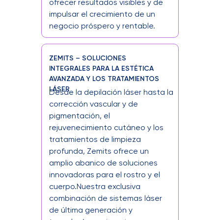
ofrecer resultados visibles y de
impulsar el crecimiento de un
negocio próspero y rentable.
ZEMITS – SOLUCIONES
INTEGRALES PARA LA ESTÉTICA
¿Para quién están diseñados
AVANZADA Y LOS TRATAMIENTOS
los tratamientos Zemits?
LÁSER
Desde la depilación láser hasta la
corrección vascular y de
Los tratamientos Zemits están diseñados para
todas aquellas personas que desean mejorar
pigmentación, el
la salud, el aspecto y la confianza en su piel,
rejuvenecimiento cutáneo y los
sin importar la edad, el género o el tipo de
tratamientos de limpieza
piel. Tanto si se trata de clientes que prueban
por primera vez un tratamiento como de
profunda, Zemits ofrece un
profesionales o amantes experimentados de
amplio abanico de soluciones
la belleza, Zemits ofrece soluciones potentes
innovadoras para el rostro y el
y efectivas para todos.
cuerpo.Nuestra exclusiva
Ya sea para tratar el acné, la pigmentación,
combinación de sistemas láser
los primeros signos de envejecimiento o
de última generación y
simplemente para mantener una piel radiante