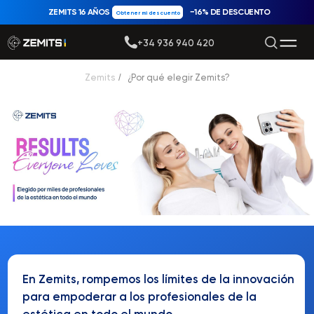
ZEMITS 16 AÑOS
−16% DE DESCUENTO
Obtener mi descuento
+34 936 940 420
Zemits
/
¿Por qué elegir Zemits?
En Zemits, rompemos los límites de la innovación
para empoderar a los profesionales de la
estética en todo el mundo.
Nuestra misión
es desarrollar tecnologías
inteligentes que ayuden a conseguir una piel
sana, radiante y joven de forma sencilla.
Cada uno de nuestros equipos está diseñado
con pasión, precisión y alto rendimiento.