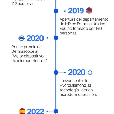
Cada dispositivo Zemits está diseñado para
ofrecer mejoras reales y visibles, porque
creemos que la verdadera belleza nace de
la transformación.
Innovación sin límites
Nunca dejamos de evolucionar. Nuestro
compromiso con la investigación y el
desarrollo garantiza que siempre tengas
acceso a las tecnologías más eficaces e
innovadoras.
Colaboración y apoyo
Tu éxito es también el nuestro. Desde la
orientación empresarial personalizada hasta
la formación continua, estamos contigo en
cada paso del camino.
Calidad y seguridad sin compromiso
Con certificaciones CE y FDA, cada solución
Zemits cumple con los más altos estándares
internacionales, ofreciéndote confianza y
excelencia en cada tratamiento.