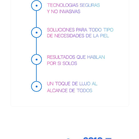
La Comunidad Global de
Zemits
Cuando los profesionales eligen Zemits, eligen
mucho más que tecnología avanzada — eligen
resultados que todos adoran.
Zemits une a una vibrante comunidad internacional
de centros de estética, academias de formación y
embajadores de marca, todos ellos unidos por una
la excelencia en el cuidado de la
misma pasión:
piel y la innovación tecnológica.
Colaborar con Zemits significa mucho más que
utilizar equipos de alto rendimiento
— es una
oportunidad para hacer crecer tu negocio, elevar
tus resultados y formar parte de una comunidad
innovadora de líderes del sector.
Las principales instituciones educativas del mundo
confían en las tecnologías Zemits para formar a la
nueva generación de profesionales de la estética,
garantizando que los estudiantes adquieran