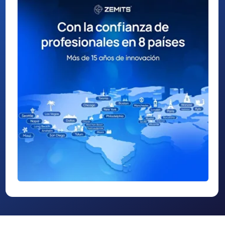
Sobre Nosotros
Con presencia en 8 países y más de 15 años
de trayectoria, Zemits se ha ganado la
confianza de miles de profesionales de la
estética en todo el mundo.
Nuestras tecnologías, galardonadas
internacionalmente, cuentan con
certificaciones CE y FDA, cumpliendo con los
más altos estándares de seguridad y
eficacia.
Diseñados para integrarse a la perfección en
cualquier centro de estética avanzado, los
equipos Zemits aportan una innovación en la
que puedes confiar.