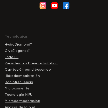
Tecnologías
HydroDiamond™
CryoElegance™
Endo RF
Presoterapia Drenaje Linfático
Cavitación por ultrasonido
Hidrodermoabrasión
Radiofrecuencia
Microcorriente
Tecnología HIFU
Microdermoabrasión
Análisis de la piel