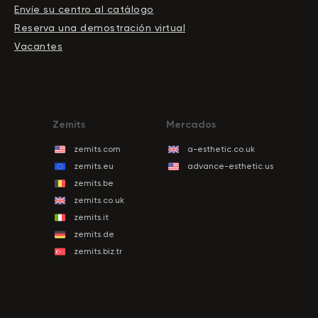
Envíe su centro al catálogo
Reserva una demostración virtual
Vacantes
Zemits
Mercados
zemits.com
a-esthetic.co.uk
zemits.eu
advance-esthetic.us
zemits.be
zemits.co.uk
zemits.it
zemits.de
zemits.biz.tr