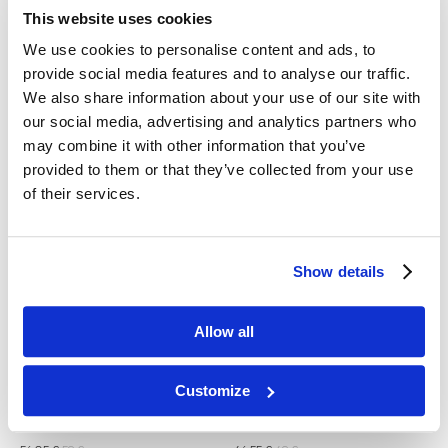
Zemits SalicPure X
Zemits OxyTight X
This website uses cookies
Suero limpiador hidratante
Suero revitalizante y reafirmante
We use cookies to personalise content and ads, to
para la mesoterapia con oxígeno
provide social media features and to analyse our traffic.
IVA inc
IVA inc
We also share information about your use of our site with
59
€
41,8
€
44
€
our social media, advertising and analytics partners who
may combine it with other information that you’ve
provided to them or that they’ve collected from your use
of their services.
Show details
Allow all
Zemits HydroClear X
Zemits HyaTight X
Suero hidropeeling iluminador y
Gel RF lift de ácido hialurónico
Customize
rejuvenecedor
500 ml
IVA inc
IVA inc