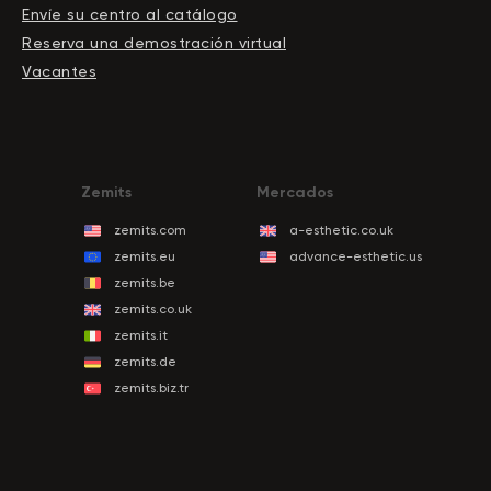
Envíe su centro al catálogo
Reserva una demostración virtual
Vacantes
Zemits
Mercados
zemits.com
a-esthetic.co.uk
zemits.eu
advance-esthetic.us
zemits.be
zemits.co.uk
zemits.it
zemits.de
zemits.biz.tr