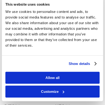
Zemits SalicPure X
Zemits OxyTight X
This website uses cookies
Suero limpiador hidratante
Suero revitalizante y reafirmante
We use cookies to personalise content and ads, to
para la mesoterapia con oxígeno
provide social media features and to analyse our traffic.
IVA inc
IVA inc
We also share information about your use of our site with
59
€
41,8
€
44
€
our social media, advertising and analytics partners who
may combine it with other information that you’ve
provided to them or that they’ve collected from your use
of their services.
Show details
Allow all
Zemits HydroClear X
Zemits HyaTight X
Suero hidropeeling iluminador y
Gel RF lift de ácido hialurónico
Customize
rejuvenecedor
500 ml
IVA inc
IVA inc