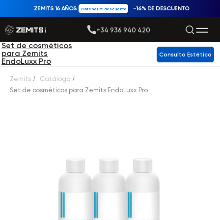
ZEMITS 16 AÑOS
−16% DE DESCUENTO
Obtener mi descuento
+34 936 940 420
Set de cosméticos
para Zemits
Consulta Estética
EndoLuxx Pro
Zemits
/
Catálogo
/
Set de cosméticos para Zemits EndoLuxx Pro