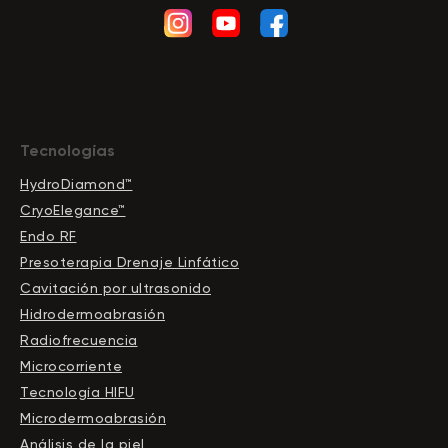
Tecnologías
HydroDiamond™
CryoElegance™
Endo RF
Presoterapia Drenaje Linfático
Cavitación por ultrasonido
Hidrodermoabrasión
Radiofrecuencia
Microcorriente
Tecnología HIFU
Microdermoabrasión
Análisis de la piel