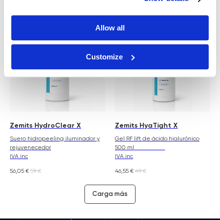
59
€
41,8
€
44
€
Allow all
Customize
Zemits HydroClear X
Zemits HyaTight X
Suero hidropeeling iluminador y
Gel RF lift de ácido hialurónico
rejuvenecedor
500 ml
IVA inc
IVA inc
56,05
€
59
€
46,55
€
49
€
Carga más