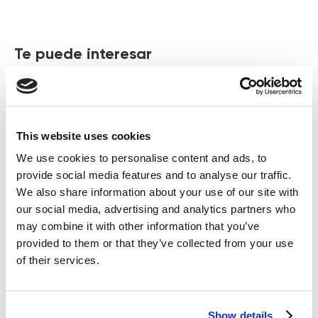
Te puede interesar
This website uses cookies
We use cookies to personalise content and ads, to
provide social media features and to analyse our traffic.
We also share information about your use of our site with
our social media, advertising and analytics partners who
may combine it with other information that you’ve
provided to them or that they’ve collected from your use
Zemits SalicPure X
Zemits OxyTight X
of their services.
Suero limpiador hidratante
Suero revitalizante y reafirmante
para la mesoterapia con oxígeno
IVA inc
IVA inc
Show details