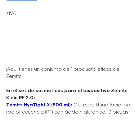
+IVA
¡Aquí tienes un conjunto de 1 producto eficaz de
Zemits!
En el set de cosméticos para el dispositivo Zemits
Klein RF 2.0:
Zemits HyaTight X (500 ml):
Gel para lifting facial por
radiofrecuencia (RF) con ácido hialurónico. (3 piezas)