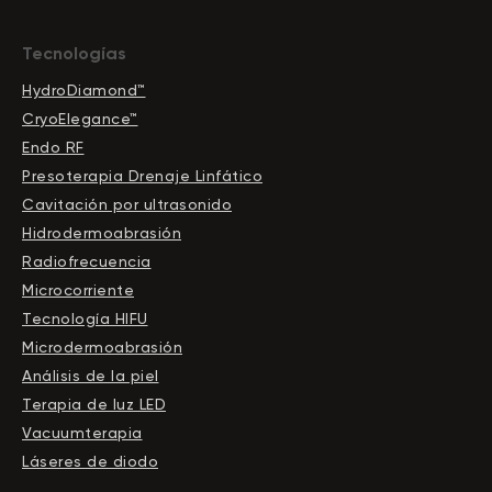
Tecnologías
HydroDiamond™
CryoElegance™
Endo RF
Presoterapia Drenaje Linfático
Cavitación por ultrasonido
Hidrodermoabrasión
Radiofrecuencia
Microcorriente
Tecnología HIFU
Microdermoabrasión
Análisis de la piel
Terapia de luz LED
Vacuumterapia
Láseres de diodo