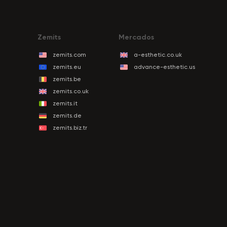
Zemits
Mercados
zemits.com
a-esthetic.co.uk
zemits.eu
advance-esthetic.us
zemits.be
zemits.co.uk
zemits.it
zemits.de
zemits.biz.tr