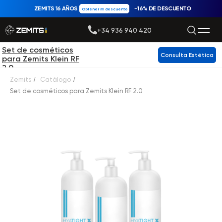
ZEMITS 16 AÑOS
−16% DE DESCUENTO
Obtener mi descuento
+34 936 940 420
Set de cosméticos
Consulta Estética
para Zemits Klein RF
2.0
Zemits
/
Catálogo
/
Set de cosméticos para Zemits Klein RF 2.0