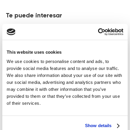
Te puede interesar
This website uses cookies
We use cookies to personalise content and ads, to
provide social media features and to analyse our traffic.
We also share information about your use of our site with
our social media, advertising and analytics partners who
may combine it with other information that you’ve
provided to them or that they’ve collected from your use
Zemits SalicPure X
Zemits OxyTight X
of their services.
Suero limpiador hidratante
Suero revitalizante y reafirmante
para la mesoterapia con oxígeno
IVA inc
IVA inc
59
€
41,8
€
44
€
Show details