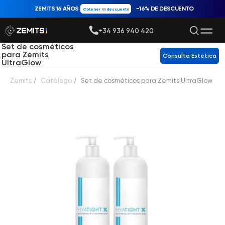
ZEMITS 16 AÑOS
−16% DE DESCUENTO
Obtener mi descuento
+34 936 940 420
Set de cosméticos
para Zemits
Consulta Estética
UltraGlow
Zemits
/
Catálogo
/
Set de cosméticos para Zemits UltraGlow