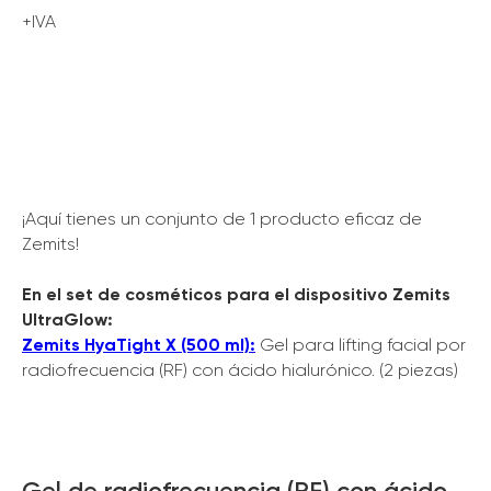
+IVA
¡Aquí tienes un conjunto de 1 producto eficaz de
Zemits!
En el set de cosméticos para el dispositivo Zemits
UltraGlow:
Zemits HyaTight X (500 ml):
Gel para lifting facial por
radiofrecuencia (RF) con ácido hialurónico. (2 piezas)
Gel de radiofrecuencia (RF) con ácido