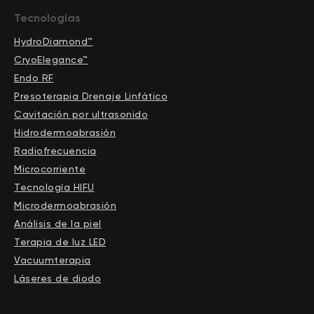
Tecnologías
HydroDiamond™
CryoElegance™
Endo RF
Presoterapia Drenaje Linfático
Cavitación por ultrasonido
Hidrodermoabrasión
Radiofrecuencia
Microcorriente
Tecnología HIFU
Microdermoabrasión
Análisis de la piel
Terapia de luz LED
Vacuumterapia
Láseres de diodo