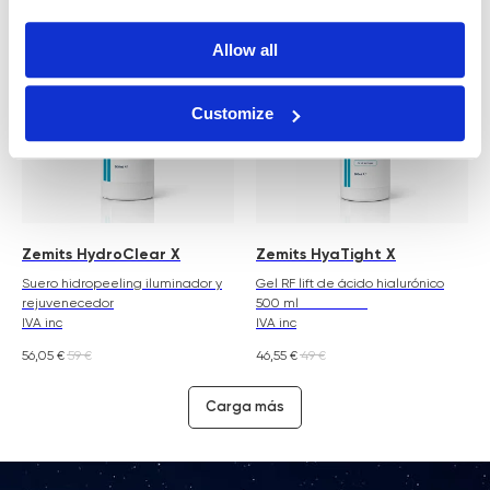
Allow all
Customize
Zemits HydroClear X
Zemits HyaTight X
Suero hidropeeling iluminador y
Gel RF lift de ácido hialurónico
rejuvenecedor
500 ml
IVA inc
IVA inc
56,05
€
59
€
46,55
€
49
€
Carga más