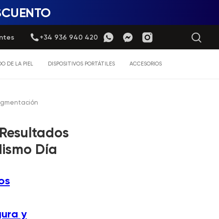
ESCUENTO
ntes
+34 936 940 420
O DE LA PIEL
DISPOSITIVOS PORTÁTILES
ACCESORIOS
 Pigmentación
Resultados
Mismo Día
os
ura y