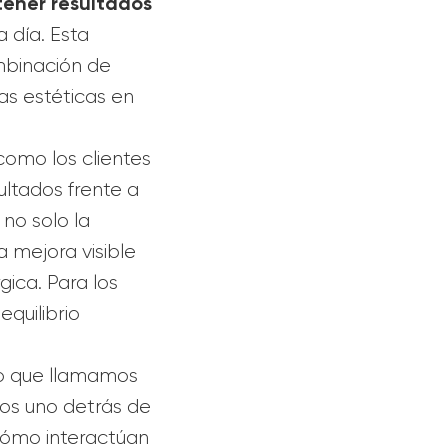
ener resultados
a día. Esta
mbinación de
ías estéticas en
como los clientes
ultados frente a
 no solo la
a mejora visible
ica. Para los
quilibrio
lo que llamamos
os uno detrás de
 cómo interactúan