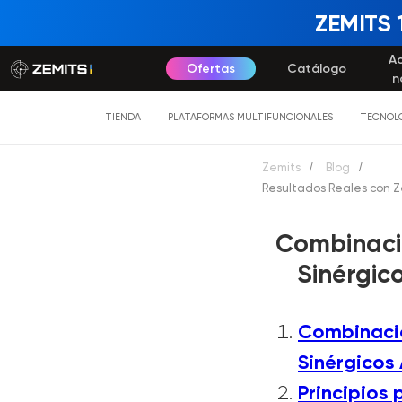
ZEMITS 
A
Ofertas
Catálogo
n
TIENDA
PLATAFORMAS MULTIFUNCIONALES
TECNOLO
Zemits
/
Blog
/
Resultados Reales con Ze
Combinaci
Sinérgic
Combinació
Sinérgicos
Principios