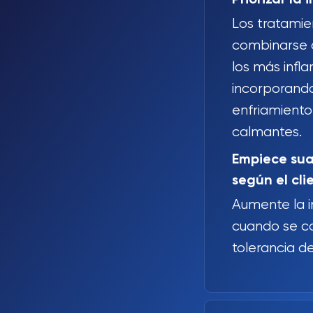
Los tratami
combinarse 
los más infla
incorporand
enfriamiento
calmantes.
Empiece sua
según el cli
Aumente la i
cuando se co
tolerancia de