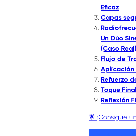
Eficaz
Capas segu
Radiofrecu
Un Dúo Sin
(Caso Real
Flujo de T
Aplicación
Refuerzo d
Toque Fina
Reflexión F
🌟 ¡Consigue un