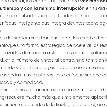
vez más obt
rado actual, los clientes buscan cada
s tiempo y con la mínima interrupción
en su día 
e ha impulsado una clara tendencia hacia la co
enfoque inteligente que integra distintas tecnolog
.
es del sector muestran que tanto las esteticistas 
nfoque una forma estratégica de acelerar los res
realizados de manera aislada. Los clientes valoran
cir el número de visitas al centro, sino también l
uando varias tecnologías trabajan de forma sinérg
n agendas muy ajustadas, este enfoque supone el e
ficacia y comodidad.
binar varios tratamientos en una misma sesión (
ng) requiere mucho más que simplemente aplicarl
nocimiento profundo de la fisiología de la piel, de