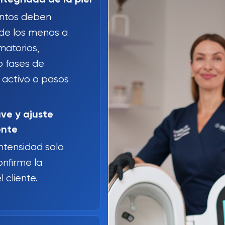
entos deben
de los menos a
matorios,
o fases de
 activo o pasos
ve y ajuste
ente
ntensidad solo
nfirme la
l cliente.