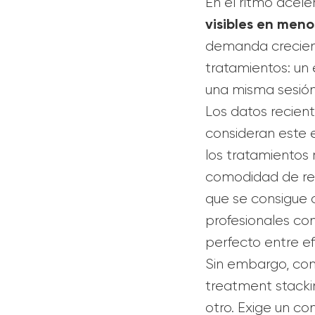
En el ritmo acele
visibles en meno
demanda crecient
tratamientos: un 
una misma sesión
Los datos recient
consideran este e
los tratamientos 
comodidad de redu
que se consigue c
profesionales co
perfecto entre e
Sin embargo, com
treatment stacki
otro. Exige un co