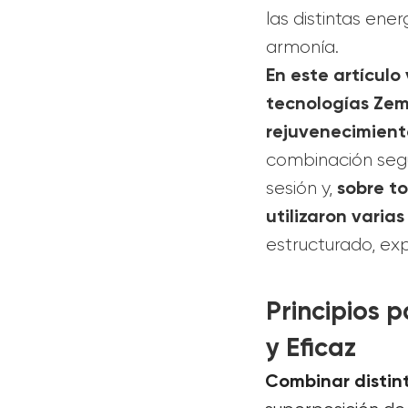
las distintas ene
armonía.
En este artícul
tecnologías Zemi
rejuvenecimient
combinación segu
sobre to
sesión y,
utilizaron varia
estructurado, ex
Principios 
y Eficaz
Combinar distin