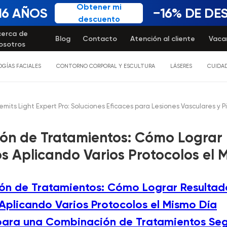
Obtener mi
16 AÑOS
−16% DE D
descuento
cerca de
Blog
Contacto
Atención al cliente
Vaca
osotros
GÍAS FACIALES
CONTORNO CORPORAL Y ESCULTURA
LÁSERES
CUIDAD
mits Light Expert Pro: Soluciones Eficaces para Lesiones Vasculares y
ón de Tratamientos: Cómo Lograr 
os Aplicando Varios Protocolos el 
n de Tratamientos: Cómo Lograr Resultad
 Aplicando Varios Protocolos el Mismo Día
 para una Combinación de Tratamientos Seg