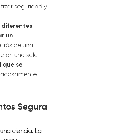
tizar seguridad y
 diferentes
ar un
etrás de una
se en una sola
l que se
dadosamente
ntos Segura
una ciencia. La