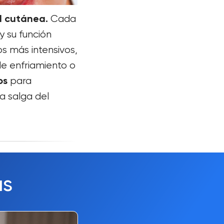
ad cutánea.
Cada
y su función
s más intensivos,
de enfriamiento o
os
para
a salga del
as