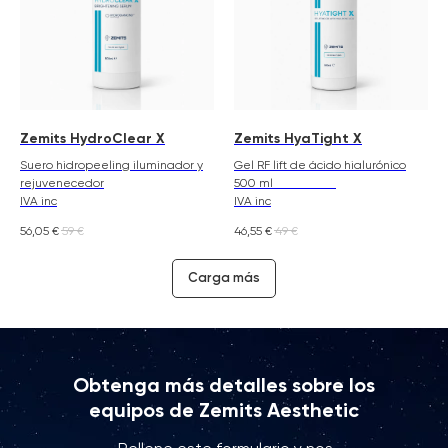
Zemits HydroClear X
Zemits HyaTight X
Suero hidropeeling iluminador y
Gel RF lift de ácido hialurónico
rejuvenecedor
500 ml
IVA inc
IVA inc
56,05
€
59
€
46,55
€
49
€
Carga más
Obtenga más detalles sobre los
equipos de Zemits Aesthetic