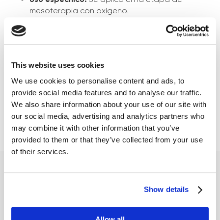
mesoterapia con oxígeno.
Consistencia perfecta:
Textura líquida con un
equilibrio ideal de sustancias activas.
Alta concentración:
Permite realizar un
tratamiento facial perfecto utilizando solo 5 ml
This website uses cookies
de producto.
Resultados superiores:
Nueva fórmula que
We use cookies to personalise content and ads, to
ofrece efectos más visibles que nunca.
provide social media features and to analyse our traffic.
Rendimiento:
El envase de 250 ml alcanza para
We also share information about your use of our site with
50 tratamientos.
our social media, advertising and analytics partners who
may combine it with other information that you’ve
provided to them or that they’ve collected from your use
of their services.
Show details
Allow all