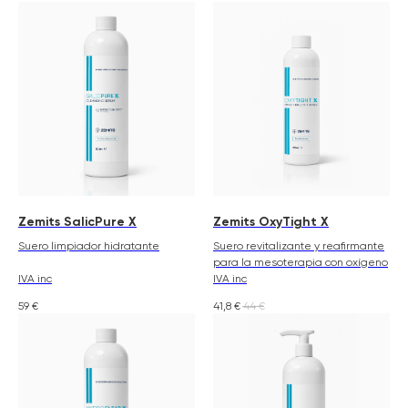
Zemits SalicPure X
Zemits OxyTight X
Suero limpiador hidratante
Suero revitalizante y reafirmante
para la mesoterapia con oxígeno
IVA inc
IVA inc
59
€
41,8
€
44
€