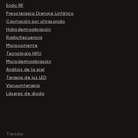
Endo RF
Presoterapia Drenaje Linfático
Cavitación por ultrasonido
Hidrodermoabrasión
Radiofrecuencia
Microcorriente
Tecnología HIFU
Microdermoabrasión
Análisis de la piel
Terapia de luz LED
Vacuumterapia
Láseres de diodo
Tienda