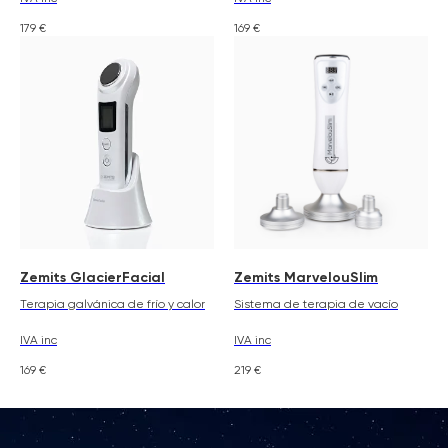
179
€
169
€
Zemits GlacierFacial
Zemits MarvelouSlim
Terapia galvánica de frío y calor
Sistema de terapia de vacío
IVA inc
IVA inc
169
€
219
€