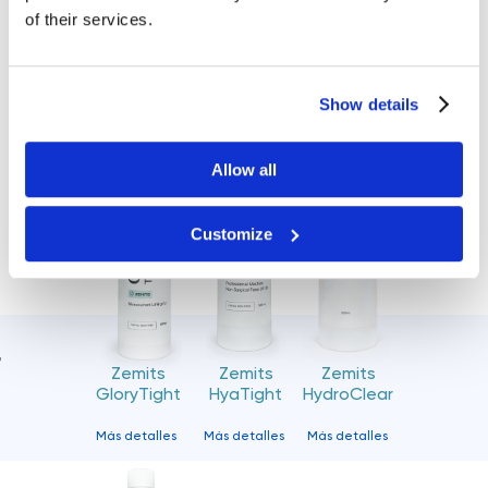
of their services.
del cuidado de la piel de Zemits!
Consulta aquí cuál se adapta a tu dispositivo:
Show details
Allow all
Customize
e
o
r
Zemits
Zemits
Zemits
GloryTight
HyaTight
HydroClear
Más detalles
Más detalles
Más detalles