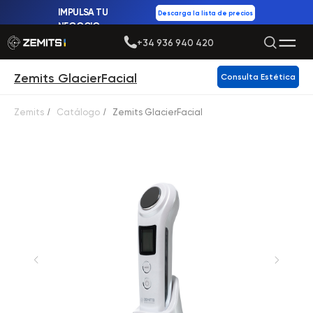
IMPULSA TU
Descarga la lista de precios
NEGOCIO
+34 936 940 420
Zemits GlacierFacial
Consulta Estética
Zemits
/
Catálogo
/
Zemits GlacierFacial