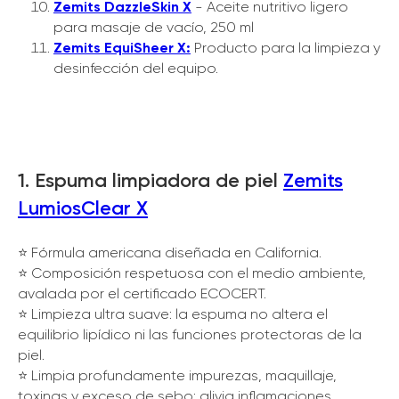
Zemits DazzleSkin X
- Aceite nutritivo ligero
para masaje de vacío, 250 ml
Zemits EquiSheer X:
Producto para la limpieza y
desinfección del equipo.
1. Espuma limpiadora de piel
Zemits
LumiosClear X
⭐️ Fórmula americana diseñada en California.
⭐️ Composición respetuosa con el medio ambiente,
avalada por el certificado ECOCERT.
⭐️ Limpieza ultra suave: la espuma no altera el
equilibrio lipídico ni las funciones protectoras de la
piel.
⭐️ Limpia profundamente impurezas, maquillaje,
toxinas y exceso de sebo; alivia inflamaciones,