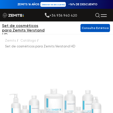
ZEMITS 16 AÑOS
−16% DE DESCUENTO
Obtener mi descuento
+34 936 940 420
Set de cosméticos
Consulta Estética
para Zemits Verstand
HD
Zemits
/
Catálogo
/
Set de cosméticos para Zemits Verstand HD