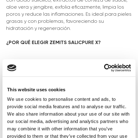
aloe vera y jengibre, exfolia eficazmente, limpia los
poros y reduce las inflamaciones. Es ideal para pieles
grasas y con problemas, favoreciendo su
hidratación y regeneración.
¿POR QUÉ ELEGIR ZEMITS SALICPURE X?
Efecto máximo en hidrodermoabrasión:
Garantiza una limpieza e hidratación intensas,
aumentando la eficacia del tratamiento.
Limpieza profunda de poros:
El ácido salicílico
This website uses cookies
penetra en las capas profundas, eliminando
impurezas y el exceso de sebo.
We use cookies to personalise content and ads, to
Exfoliación intensiva:
Actúa con toda su
provide social media features and to analyse our traffic.
potencia sin necesidad de diluirse, reduciendo
We also share information about your use of our site with
puntos negros y acné.
our social media, advertising and analytics partners who
Ideal para pieles problemáticas:
Combate la
may combine it with other information that you’ve
oleosidad y las inflamaciones para una piel
provided to them or that they’ve collected from your use