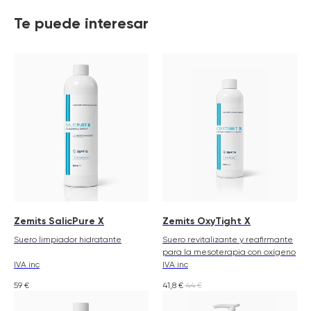
Te puede interesar
Zemits SalicPure X
Zemits OxyTight X
Suero limpiador hidratante
Suero revitalizante y reafirmante
para la mesoterapia con oxígeno
IVA inc
IVA inc
59
€
41,8
€
44
€