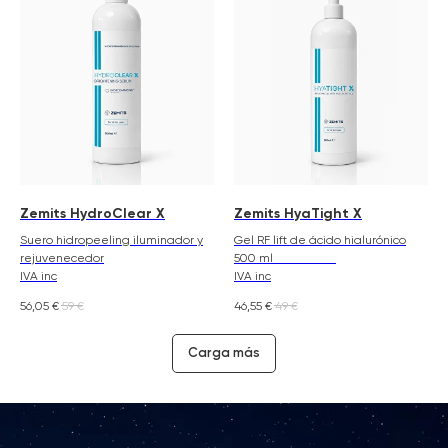
Zemits HydroClear X
Zemits HyaTight X
Suero hidropeeling iluminador y
Gel RF lift de ácido hialurónico
rejuvenecedor
500 ml
IVA inc
IVA inc
56,05
€
59
€
46,55
€
49
€
Carga más