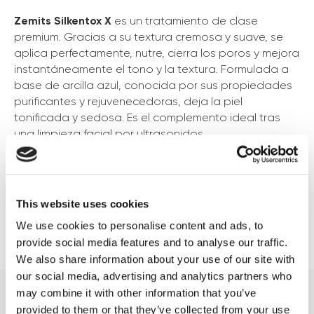
Zemits Silkentox X
es un tratamiento de clase
premium. Gracias a su textura cremosa y suave, se
aplica perfectamente, nutre, cierra los poros y mejora
instantáneamente el tono y la textura. Formulada a
base de arcilla azul, conocida por sus propiedades
purificantes y rejuvenecedoras, deja la piel
tonificada y sedosa. Es el complemento ideal tras
una limpieza facial por ultrasonidos.
⭐️ Cierra los poros, limpia profundamente y calma.
⭐️ Unifica el tono y mejora la textura de la piel.
⭐️ Aporta un aspecto fresco y descansado.
This website uses cookies
⭐️ Potente efecto desintoxicante.
We use cookies to personalise content and ads, to
⭐️ Alisa arrugas y previene su formación.
provide social media features and to analyse our traffic.
⭐️ Fórmula vegana, no testada en animales.
We also share information about your use of our site with
our social media, advertising and analytics partners who
may combine it with other information that you’ve
provided to them or that they’ve collected from your use